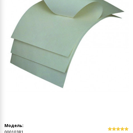
Модель:
00010381