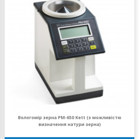
Вологомір зерна РМ-650 Kett (з можливістю
визначення натури зерна)