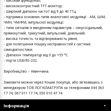
- Високий функціонал;
- висококонтрастний TFT-монітор;
- Широкий діапазон частот від 9 до 40 ГГц;
- підтримка основних типів аналогової модуляції - АМ, ШІМ,
ЧМН, ЧМ/ФМ, імпульсної модуляції;
- типи сигналів із введенням параметрів – синусоїдальний,
прямокутний, трикутний, імпульсний, довільний;
- висока точність та відтворюваність рівня;
- для полегшення пошуку несправностей є система
самодіагностики;
- Діапазон температур від 0 до +55 °C.
- порти USB/RS-232.
Виробництво – Німеччина.
Замовити можна через Кошик покупця, або зв'язавшись з
менеджером ТОВ ЛОГІКЛАБГРУПА за телефонами 044 363
17 74, 067 011 17 74, 050 010 47 74.
Інформація