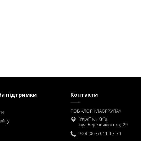
а підтримки
Контакти
ТОВ «ЛОГІКЛАБГРУПА»
ти
Україна, Київ,
айту
вул.Березняківська, 29
+38 (067) 011-17-74