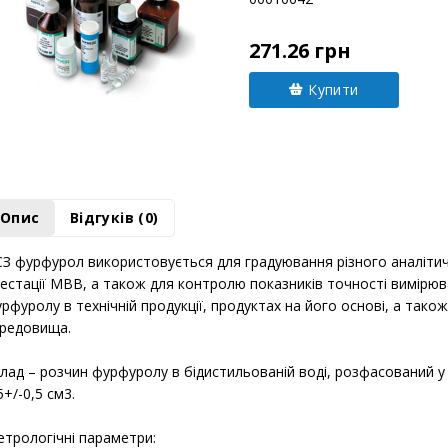
271.26 грн
Купити
Опис
Відгуків (0)
З фурфурол використовується для градуювання різного аналітич
естації МВВ, а також для контролю показників точності вимірю
рфуролу в технічній продукції, продуктах на його основі, а так
редовища.
лад – розчин фурфуролу в бідистильованій воді, розфасований у а
5+/-0,5 см3.
трологічні параметри: