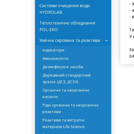
- 
Системи очищення води
- 
HYDROLAB
- 
Теплотехнічне обладнання
POL-EKO
Те
У 
Хімічна сировина та реактиви
›
За
Індикатори
04
Амінокислоти
Дезинфікуючі засоби
Державний стандартний
зразок (ДСЗ, ДСЗУ)
Органічні та неорганічні
кислоти
Рідкі органічні та неорганічні
реактиви
Реактиви та витратні
матеріали Life Science