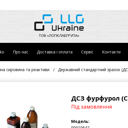
ТОВ «ЛОГІКЛАБГРУПА»
eko
Про нас
Доставка і оплата
Сервіс
Контакти
чна сировина та реактиви
Державний стандартний зразок (ДС
ДСЗ фурфурол (С
Під замовлення
Модель:
00010642