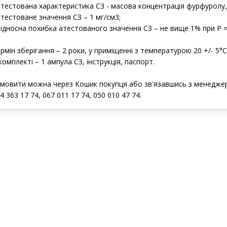
атестована характеристика СЗ - масова концентрація фурфуролу,
атестоване значення СЗ – 1 мг/см3;
відносна похибка атестованого значення СЗ – не вище 1% при Р =
рмін зберігання – 2 роки, у приміщенні з температурою 20 +/- 5°
комплекті – 1 ампула СЗ, інструкція, паспорт.
мовити можна через Кошик покупця або зв'язавшись з менедж
4 363 17 74, 067 011 17 74, 050 010 47 74.