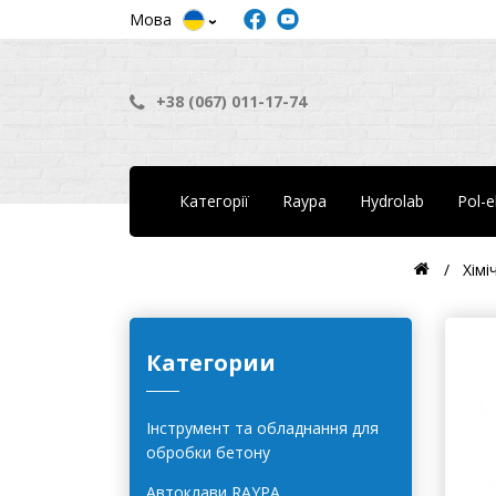
Мова
+38 (067) 011-17-74
Категорії
Raypa
Hydrolab
Pol-
Хімі
Категории
Інструмент та обладнання для
обробки бетону
Автоклави RAYPA