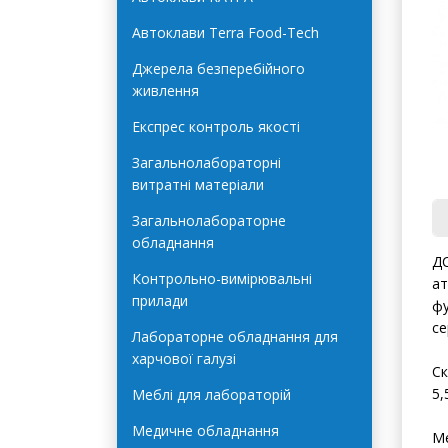
Автоклави Terra Food-Tech
Джерела безперебійного
живлення
Експрес контроль якості
Загальнолабораторні
витратні матеріали
Загальнолабораторне
обладнання
ДС
Контрольно-вимірювальні
ат
прилади
фу
се
Лабораторне обладнання для
харчової галузі
Ск
5,
Меблі для лабораторій
Медичне обладнання
Ме