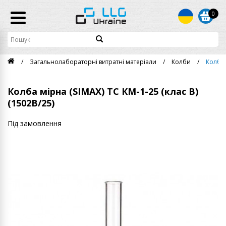
0
Загальнолабораторні витратні матеріали
Колби
Колба 
Колба мірна (SIMAX) ТС КМ-1-25 (клас B)
(1502B/25)
Під замовлення