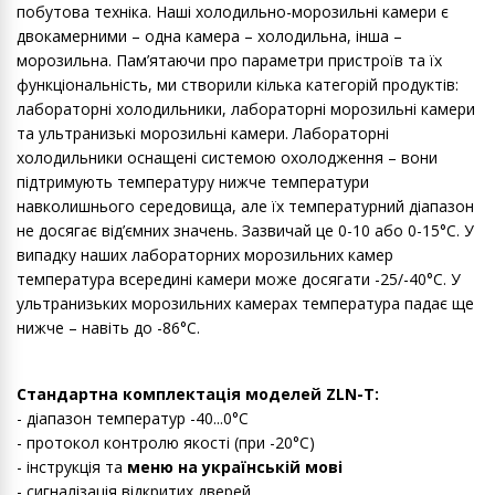
побутова техніка. Наші холодильно-морозильні камери є
двокамерними – одна камера – холодильна, інша –
морозильна. Пам’ятаючи про параметри пристроїв та їх
функціональність, ми створили кілька категорій продуктів:
лабораторні холодильники, лабораторні морозильні камери
та ультранизькі морозильні камери. Лабораторні
холодильники оснащені системою охолодження – вони
підтримують температуру нижче температури
навколишнього середовища, але їх температурний діапазон
не досягає від’ємних значень. Зазвичай це 0-10 або 0-15°C. У
випадку наших лабораторних морозильних камер
температура всередині камери може досягати -25/-40°C. У
ультранизьких морозильних камерах температура падає ще
нижче – навіть до -86°C.
Стандартна комплектація моделей ZLN-T:
- діапазон температур -40...0°C
- протокол контролю якості (при -20°C)
- інструкція та
меню на українській мові
- сигналізація відкритих дверей