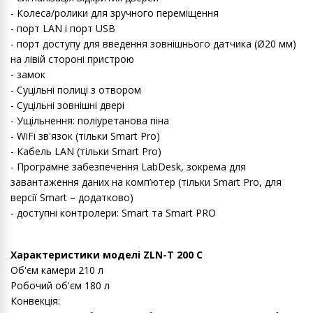
- Колеса/ролики для зручного переміщення
- порт LAN і порт USB
- порт доступу для введення зовнішнього датчика (Ø20 мм)
на лівій стороні пристрою
- замок
- Суцільні полиці з отвором
- Суцільні зовнішні двері
- Ущільнення: поліуретанова піна
- WiFi зв'язок (тільки Smart Pro)
- Кабель LAN (тільки Smart Pro)
- Програмне забезпечення LabDesk, зокрема для
завантаження даних на комп’ютер (тільки Smart Pro, для
версії Smart – додатково)
- доступні контролери: Smart та Smart PRO
Характеристики моделі ZLN-T 200 C
Об'єм камери 210 л
Робочий об'єм 180 л
Конвекція: