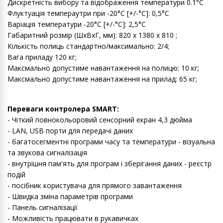
Дискретність вибору та відображення температури 0.1°C
Флуктуація темпераутри при -20°C [+/-°C]: 0,5°C
Варіація температури -20°C [+/-°C]: 2,5°C
Габаритний розмір (ШхВхГ, мм): 820 х 1380 х 810 ;
Кількість полиць стандартно/максимально: 2/4;
Вага приладу 120 кг;
Максмально допустиме навантаження на полицю: 10 кг;
Максмально допустиме навантаження на прилад: 65 кг;
Переваги контролера SMART:
- Чіткий повнокольоровий сенсорний екран 4,3 дюйма
- LAN, USB порти для передачі даних
- багатосегментні програми часу та температури - візуальна
та звукова сигналізація
- внутрішня пам'ять для програм і зберігання даних - реєстр
подій
- посібник користувача для прямого завантаження
- Швидка зміна параметрів програми
- Панель сигналізації
- Можливість працювати в рукавичках