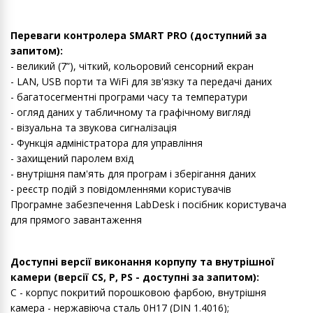
Переваги контролера SMART PRO (доступний за
запитом):
- великий (7”), чіткий, кольоровий сенсорний екран
- LAN, USB порти та WiFi для зв'язку та передачі даних
- багатосегментні програми часу та температури
- огляд даних у табличному та графічному вигляді
- візуальна та звукова сигналізація
- Функція адміністратора для управління
- захищений паролем вхід
- внутрішня пам'ять для програм і зберігання даних
- реєстр подій з повідомленнями користувачів
Програмне забезпечення LabDesk і посібник користувача
для прямого завантаження
Доступні версії виконання корпупу та внутрішної
камери (версії CS, P, PS - доступні за запитом):
С - корпус покритий порошковою фарбою, внутрішня
камера - нержавіюча сталь 0H17 (DIN 1.4016);