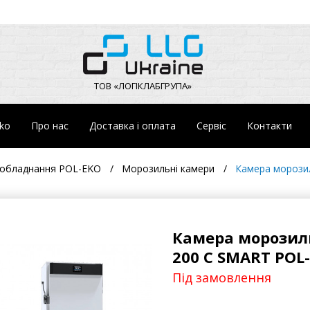
ТОВ «ЛОГІКЛАБГРУПА»
eko
Про нас
Доставка і оплата
Сервіс
Контакти
 обладнання POL-EKO
Морозильні камери
Камера морози
Камера морозил
200 C SMART POL
Під замовлення