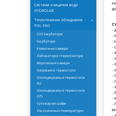
ка
Системи очищення води
до
HYDROLAB
Теплотехнічне обладнання
›
С
POL-EKO
- 
CO2 Інкубатори
- 
Інкубатори
- 
- 
Кліматичні камери
- 
Лабораторні стерилізатори
- 
Морозильні камери
- 
- 
Нагріваючі термостати
- 
Охолоджувальні термостати
- 
(IL)
- 
Охолоджувальні термостати
- 
(ST)
- 
Сухожарові шафи
- 
ве
Ультранизькотемпературні
- 