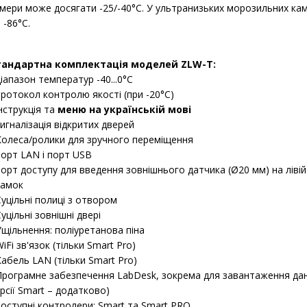
мери може досягати -25/-40°C. У ультранизьких морозильних ка
 -86°C.
тандартна комплектація моделей ZLW-T:
діапазон температур -40...0°C
протокол контролю якості (при -20°C)
інструкція та
меню на українській мові
сигналізація відкритих дверей
Колеса/ролики для зручного переміщення
порт LAN і порт USB
порт доступу для введення зовнішнього датчика (Ø20 мм) на ліві
замок
Суцільні полиці з отвором
Суцільні зовнішні двері
Ущільнення: поліуретанова піна
WiFi зв'язок (тільки Smart Pro)
Кабель LAN (тільки Smart Pro)
Програмне забезпечення LabDesk, зокрема для завантаження дани
рсії Smart – додатково)
доступні контролери: Smart та Smart PRO