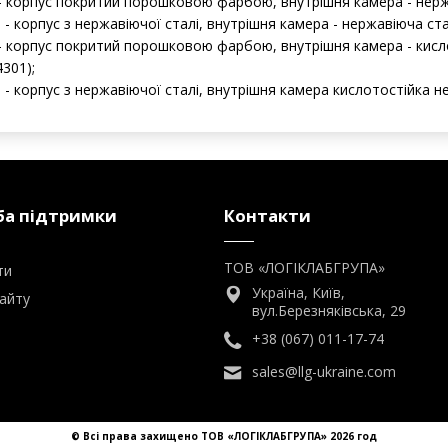
- корпус покритий порошковою фарбою, внутрішня камера - нержа
 - корпус з нержавіючої сталі, внутрішня камера - нержавіюча ста
- корпус покритий порошковою фарбою, внутрішня камера - кисл
4301);
 - корпус з нержавіючої сталі, внутрішня камера кислотостійка н
а підтримки
Контакти
ТОВ «ЛОГІКЛАБГРУПА»
ти
Україна, Київ,
айту
вул.Березняківська, 29
+38 (067) 011-17-74
sales@llg-ukraine.com
© Всі права захищено ТОВ «ЛОГІКЛАБГРУПА» 2026 год