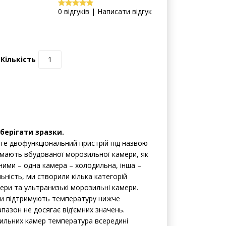
0 відгуків | Написати відгук
Кількість
берігати зразки.
дете двофункціональний пристрій під назвою
мають вбудованої морозильної камери, як
ними – одна камера – холодильна, інша –
ність, ми створили кілька категорій
ери та ультранизькі морозильні камери.
и підтримують температуру нижче
азон не досягає від’ємних значень.
зильних камер температура всередині