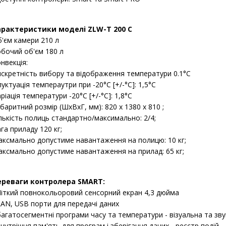
арактеристики моделі ZLW-T 200 C
'єм камери 210 л
бочий об'єм 180 л
нвекція:
скретність вибору та відображення температури 0.1°C
уктуація темпераутри при -20°C [+/-°C]: 1,5°C
ріація температури -20°C [+/-°C]: 1,8°C
баритний розмір (ШхВхГ, мм): 820 х 1380 х 810 ;
лькість полиць стандартно/максимально: 2/4;
га приладу 120 кг;
ксмально допустиме навантаження на полицю: 10 кг;
ксмально допустиме навантаження на прилад: 65 кг;
ереваги контролера SMART:
Чіткий повнокольоровий сенсорний екран 4,3 дюйма
LAN, USB порти для передачі даних
багатосегментні програми часу та температури - візуальна та зву
внутрішня пам'ять для програм і зберігання даних - реєстр подій