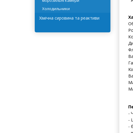
морозильні камери
Холодильники
Х
Хімічна сировина та реактиви
Об
Ро
Ко
Ди
Фл
Ва
Га
Кі
Ва
Ма
Ма
П
- 
- 
- 
- 