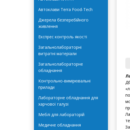
Автоклави Terra Food-Tech
Джерела безперебійного
живлення
Експрес контроль якості
Загальнолабораторні
витратні матеріали
Загальнолабораторне
обладнання
Л
Контрольно-вимірювальні
Дб
прилади
«л
по
Лабораторне обладнання для
мо
харчової галузі
пр
Ла
Меблі для лабораторій
те
Медичне обладнання
За