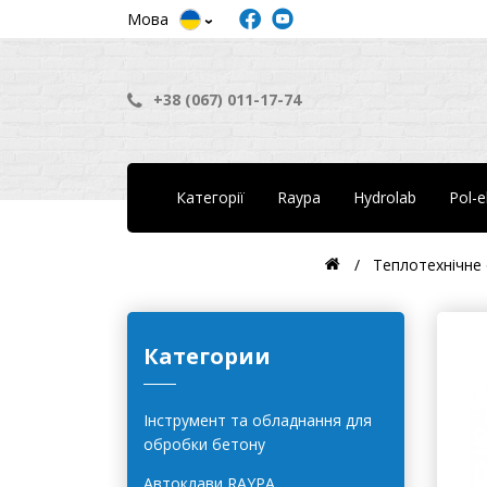
Мова
+38 (067) 011-17-74
Категорії
Raypa
Hydrolab
Pol-
Теплотехнічне
Категории
Інструмент та обладнання для
обробки бетону
Автоклави RAYPA