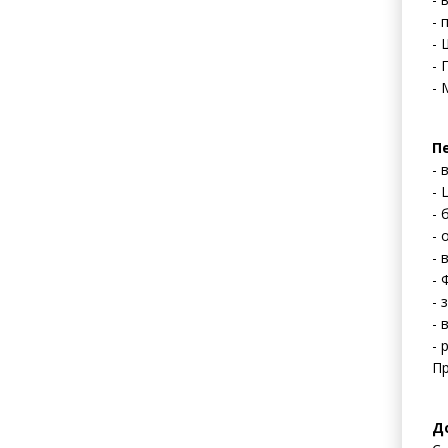
- 
- 
- 
- 
П
- 
- 
- 
- 
- 
- 
- 
- 
- 
Пр
До