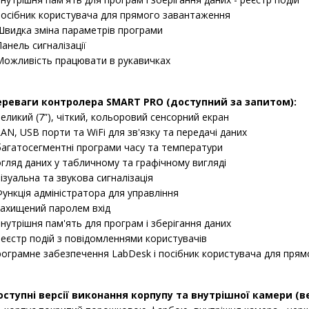
посібник користувача для прямого завантаження
Швидка зміна параметрів програми
Панель сигналізації
Можливість працювати в рукавичках
ереваги контролера SMART PRO (доступний за запитом):
великий (7”), чіткий, кольоровий сенсорний екран
LAN, USB порти та WiFi для зв'язку та передачі даних
багатосегментні програми часу та температури
огляд даних у табличному та графічному вигляді
візуальна та звукова сигналізація
Функція адміністратора для управління
захищений паролем вхід
внутрішня пам'ять для програм і зберігання даних
реєстр подій з повідомленнями користувачів
ограмне забезпечення LabDesk і посібник користувача для пря
ступні версії виконання корпупу та внутрішної камери (верс