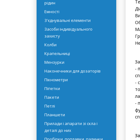
Те
рідин
Ді
Емності
Ви
З'єднувальні елементи
Об
Засоби індивідуального
Ма
захисту
Гр
Н
Колби
Крапельниці
За
Мензурки
- 
Наконечники для дозаторів
сп
Пікнометри
- 
Піпетки
то
ла
Пакети
- 
Петлі
фу
Планшети
сп
Прилади і апарати зі скла і
деталі до них
За
Пробірки, поплавки, палички