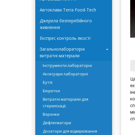
Автоклави Terra Food-Tech
Джерела безперебійного
живлення
Експрес контроль якості
Загальнолабораторні
›
витратні матеріали
Інструменти лабораторні
Аксесуари лабораторні
Це
Бутлі
ек
Бюретки
ін
ко
Витратні матеріали для
сп
стерилізації
мі
Воронки
сп
Дефлегматори
Дозатори для відмірювання