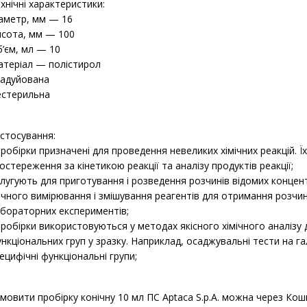
хнічні характеристики:
аметр, мм — 16
сота, мм — 100
’єм, мл — 10
теріал — полістирол
адуйована
естерильна
стосування:
пробірки призначені для проведення невеликих хімічних реакцій. 
остереження за кінетикою реакції та аналізу продуктів реакції;
слугують для приготування і розведення розчинів відомих конце
чного вимірювання і змішування реагентів для отримання розчині
бораторних експериментів;
пробірки використовуються у методах якісного хімічного аналізу 
нкціональних груп у зразку. Наприклад, осаджувальні тести на га
ецифічні функціональні групи;
мовити пробірку конічну 10 мл ПС Aptaca S.p.A. можна через Ко