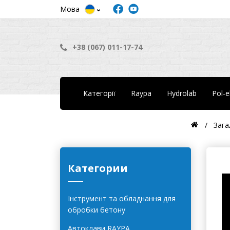
Мова
+38 (067) 011-17-74
Категорії
Raypa
Hydrolab
Pol-
Зага
Категории
Інструмент та обладнання для
обробки бетону
Автоклави RAYPA