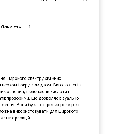
Кількість
ня широкого спектру хімічних
м верхом і округлим дном. Виготовлені з
чних речовин, включаючи кислоти і
апівпрозорими, що дозволяє візуально
дження. Вони бувають різних розмірів і
Їх можна використовувати для широкого
мічних реакцій.