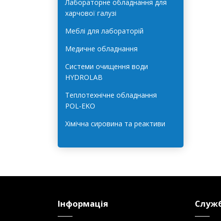
Лабораторне обладнання для
харчової галузі
Меблі для лабораторій
Медичне обладнання
Системи очищення води
HYDROLAB
Теплотехнічне обладнання
POL-EKO
Хімічна сировина та реактиви
Інформація
Служб