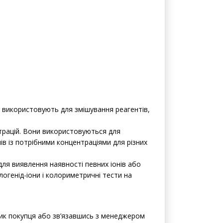
Їх використовують для змішування реагентів,
нтрацій. Вони використовуються для
в із потрібними концентраціями для різних
для виявлення наявності певних іонів або
логенід-іони і колориметричні тести на
шик покупця або зв’язавшись з менеджером