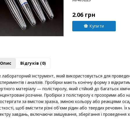
2.06 грн
Купити
Опис
Відгуків (0)
 лабораторний інструмент, який використовується для проведен
спериментів і аналізів. Пробірки мають конічну форму з відкрити
ертного матеріалу — полістиролу, який стійкий до багатьох хімі
нцентровані розчини. Пробірки з полістиролу є прозорими або н
остерігати за вмістом зразка, зміною кольору або реакціями оса
сткості, щоб вмістити різні об'єми рідин або твердих речовин. 
ектру завдань, включаючи змішування, зберігання і проведення хі