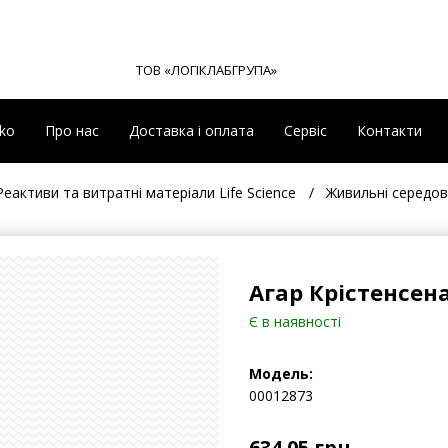
ТОВ «ЛОГІКЛАБГРУПА»
eko
Про нас
Доставка і оплата
Сервіс
Контакти
Реактиви та витратні матеріали Life Science
Живильні середо
Агар Крістенсе
Є в наявності
Модель:
00012873