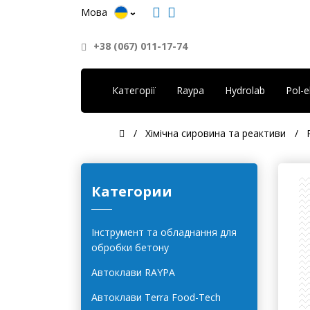
Мова
+38 (067) 011-17-74
Категорії
Raypa
Hydrolab
Pol-
Хімічна сировина та реактиви
Категории
Інструмент та обладнання для
обробки бетону
Автоклави RAYPA