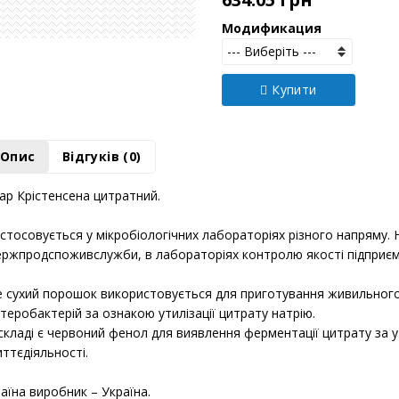
634.05 грн
Модификация
Купити
Опис
Відгуків (0)
ар Крістенсена цитратний.
стосовується у мікробіологічних лабораторіях різного напряму. 
ржпродспоживслужби, в лабораторіях контролю якості підприєм
 сухий порошок використовується для приготування живильного
теробактерій за ознакою утилізації цитрату натрію.
складі є червоний фенол для виявлення ферментації цитрату за 
ттєдіяльності.