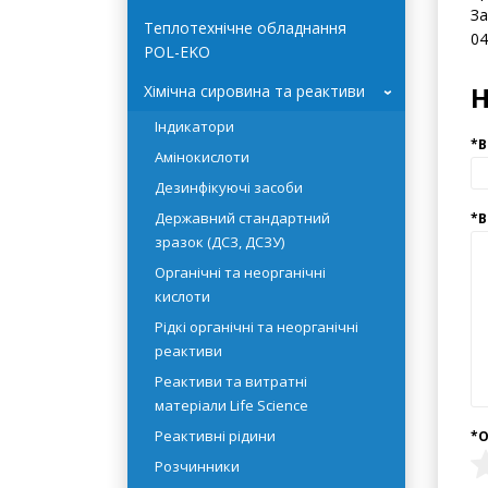
Системи очищення води
HYDROLAB
Кр
За
Теплотехнічне обладнання
04
POL-EKO
Хімічна сировина та реактиви
›
Індикатори
Амінокислоти
Дезинфікуючі засоби
Державний стандартний
зразок (ДСЗ, ДСЗУ)
Органічні та неорганічні
кислоти
Рідкі органічні та неорганічні
реактиви
Реактиви та витратні
матеріали Life Science