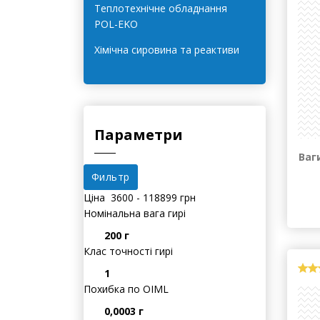
Системи очищення води
HYDROLAB
Теплотехнічне обладнання
POL-EKO
Хімічна сировина та реактиви
Параметри
Ваг
Ціна
3600
-
118899
грн
Номінальна вага гирі
200 г
Клас точності гирі
1
Похибка по OIML