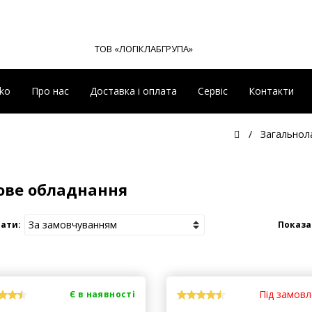
ТОВ «ЛОГІКЛАБГРУПА»
eko
Про нас
Доставка і оплата
Сервіс
Контакти
Загальнол
ове обладнання
ати:
Показа