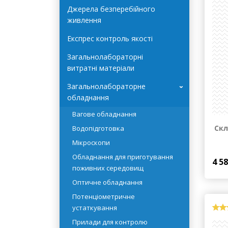
Автоклави Terra Food-Tech
Джерела безперебійного
живлення
Експрес контроль якості
Загальнолабораторні
витратні матеріали
Загальнолабораторне
›
обладнання
Вагове обладнання
Скл
Водопідготовка
Мікроскопи
Обладнання для приготування
4 5
поживних середовищ
Оптичне обладнання
Потенціометричне