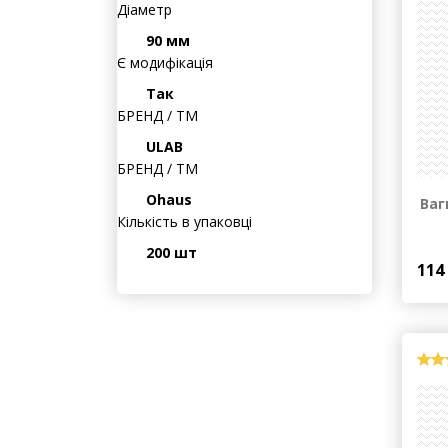
0,0003 г
Діаметр
90 мм
Є модифікація
Так
БРЕНД / ТМ
ULAB
БРЕНД / ТМ
Ohaus
Кількість в упаковці
Ваг
200 шт
114