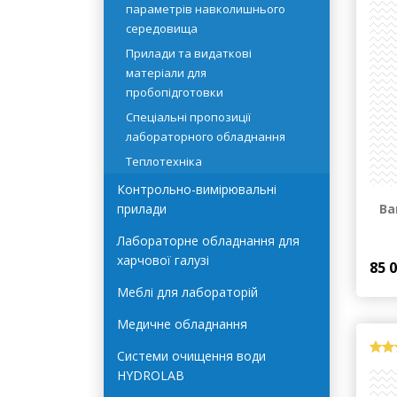
устаткування
Прилади для контролю
параметрів навколишнього
середовища
Прилади та видаткові
матеріали для
пробопідготовки
Спеціальні пропозиції
лабораторного обладнання
Теплотехніка
Контрольно-вимірювальні
Ва
прилади
Лабораторне обладнання для
харчової галузі
85 
Меблі для лабораторій
Медичне обладнання