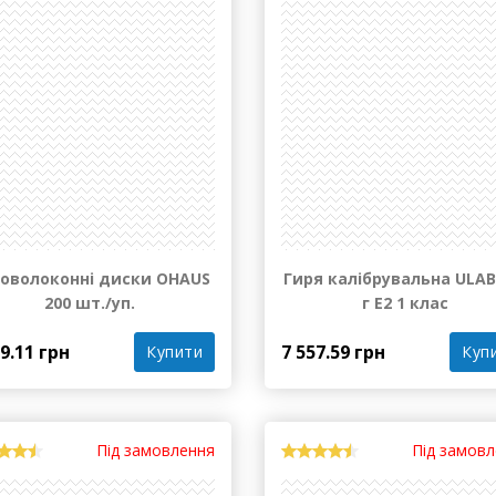
Під замов
Є в наявності
оволоконні диски OHAUS
Гиря калібрувальна ULAB
200 шт./уп.
г E2 1 клас
89.11 грн
7 557.59 грн
Купити
Куп