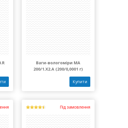
0.R
Ваги-вологоміри МА
200/1.Х2.А (200/0,0001 г)
ити
Купити
лення
Під замовлення