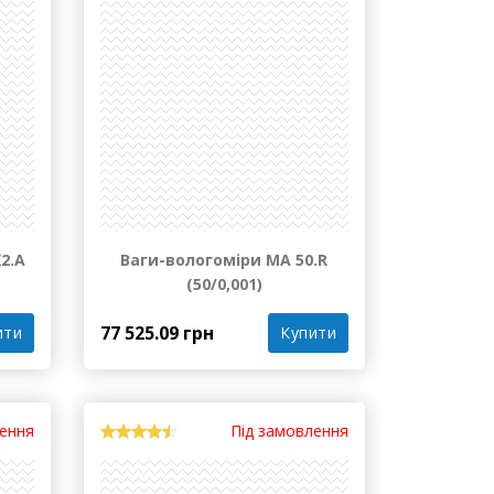
лення
Під замовлення
2.А
Ваги-вологоміри МА 50.R
(50/0,001)
77 525.09 грн
ити
Купити
лення
Під замовлення