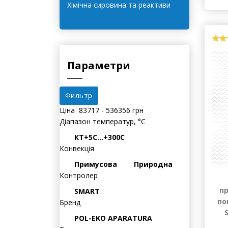
морозильні камери
Холодильники
139
Хімічна сировина та реактиви
Параметри
Ціна
83717
-
536356
грн
Діапазон температур, °С
КТ+5С…+300С
Конвекція
Примусова
Природна
Контролер
SMART
Бренд
п
POL-EKO APARATURA
по