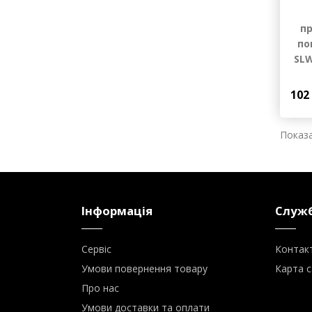
п
по
SLW
102
Показа
Інформація
Служб
Сервіс
Контак
Умови повернення товару
Карта с