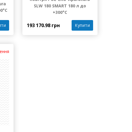
Сухожарова шафа з
примусовою циркуляцією
єю
повітря POL-EKO-Aparatura
ura
SLW 180 SMART 180 л до
00°С
+300°С
193 170.98 грн
ити
Купити
лення