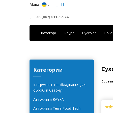
Мова
+38 (067) 011-17-74
Категорії
Raypa
Hydrolab
Pol-
Сух
Категории
Сортув
Інструмент та обладнання для
обробки бетону
Автоклави RAYPA