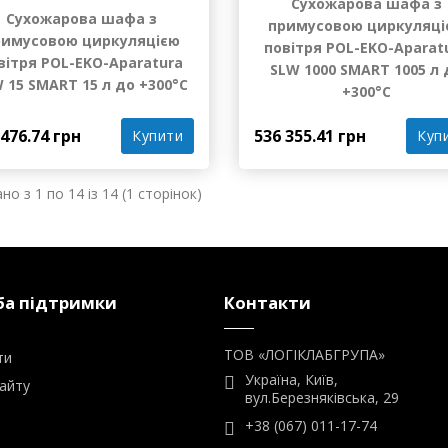
Сухожарова шафа з
Сухожарова шафа з
примусовою циркуляці
римусовою циркуляцією
повітря POL-EKO-Aparat
вітря POL-EKO-Aparatura
SLW 1000 SMART 1005 л 
 15 SMART 15 л до +300°С
+300°С
 476.74 грн
536 355.41 грн
Купити
Куп
но з 1 по 14 із 14 (1 сторінок)
а підтримки
Контакти
ТОВ «ЛОГІКЛАБГРУПА»
ти
Україна, Київ,
айту