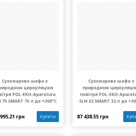
Під замовлення
Під замов
Сухожарова шафа з
Сухожарова шафа з
риродною циркуляцією
природною циркуляці
вітря POL-EKO-Aparatura
повітря POL-EKO-Aparat
 75 SMART 75 л до +300°С
SLN 32 SMART 32 л до +3
 995.21 грн
87 438.55 грн
Купити
Куп