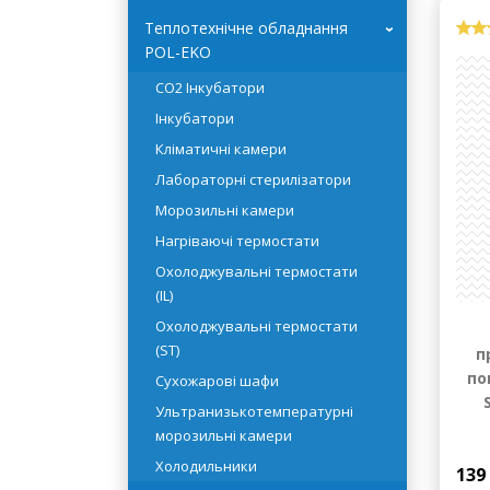
Системи очищення води
HYDROLAB
Теплотехнічне обладнання
›
POL-EKO
CO2 Інкубатори
Інкубатори
Кліматичні камери
Лабораторні стерилізатори
Морозильні камери
Нагріваючі термостати
Охолоджувальні термостати
(IL)
Охолоджувальні термостати
(ST)
п
по
Сухожарові шафи
Ультранизькотемпературні