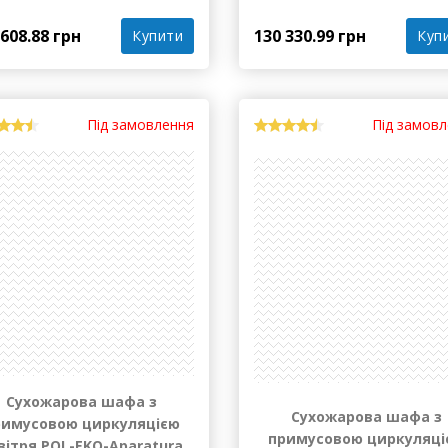
повітря POL-EKO-Aparat
SLW 750 SMART 749 л до
SLW 75 SMART 75 л до +3
+300°С
130 330.99 грн
 608.88 грн
Куп
Купити
Під замовлення
Під замов