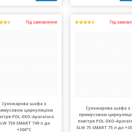
83 717.76 грн
 739.93 грн
Куп
Купити
Під замовлення
Під замов
Сухожарова шафа з
Сухожарова шафа з
римусовою циркуляцією
примусовою циркуляці
вітря POL-EKO-Aparatura