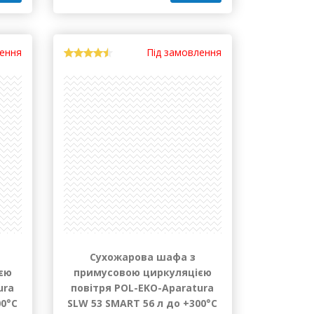
131 862.19 грн
ити
Купити
лення
Під замовлення
Сухожарова шафа з
єю
примусовою циркуляцією