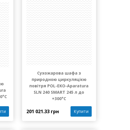
лення
Під замовлення
Сухожарова шафа з
природною циркуляцією
єю
повітря POL-EKO-Aparatura
ura
SLN 240 SMART 245 л до
00°С
+300°С
201 021.33 грн
ити
Купити