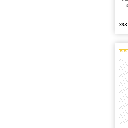
п
по
333