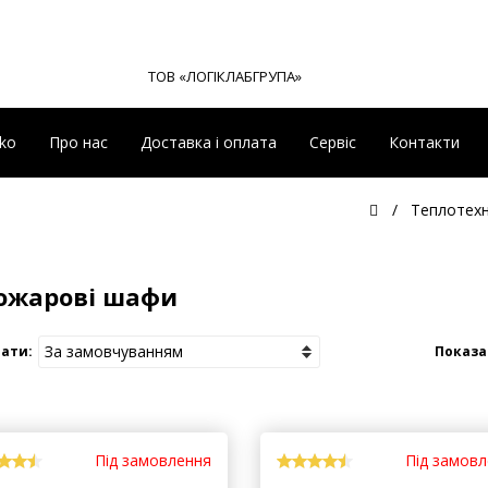
ТОВ «ЛОГІКЛАБГРУПА»
eko
Про нас
Доставка і оплата
Сервіс
Контакти
Теплотехн
ожарові шафи
ати:
Показа