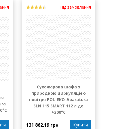
лення
Під замовлення
Сухожарова шафа з
природною циркуляцією
єю
повітря POL-EKO-Aparatura
ura
SLN 115 SMART 112 л до
00°С
+300°С