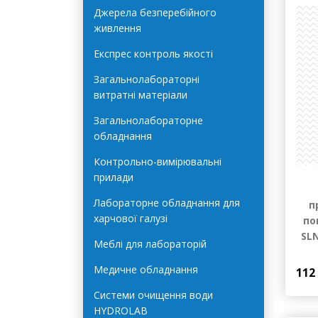
Автоклави Terra Food-Tech
Джерела безперебійного
живлення
Експрес контроль якості
Загальнолабораторні
витратні матеріали
Загальнолабораторне
обладнання
Контрольно-вимірювальні
прилади
Лабораторне обладнання для
п
харчової галузі
по
SLN
Меблі для лабораторій
Медичне обладнання
112