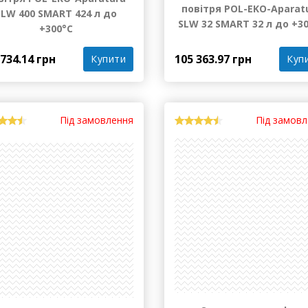
Сухожарова шафа з
Сухожарова шафа з
римусовою циркуляцією
примусовою циркуляці
вітря POL-EKO-Aparatura
повітря POL-EKO-Aparat
SLW 400 SMART 424 л до
SLW 32 SMART 32 л до +3
+300°С
105 363.97 грн
 734.14 грн
Куп
Купити
Під замовлення
Під замов