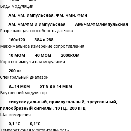
Виды модуляции
AM, ЧМ, импульсная, ФМ, ЧМн, ФМн
АМ, ЧМ/ФМ и импульсная
АМ/ЧМ/ФМ/импульсная
Разрешающая способность датчика
160х120
384 х 288
Максимальное измерение сопротивления
10 МОМ
40 МОм
2000кОм
Коротко-импульсная модуляция
200 нс
Спектральный диапазон
8...14 мкм
от 8 до 14 мкм
Внутренний модулятор
синусоидальный, прямоугольный, треугольный,
пилообразный сигналы, 10 Гц…200 кГц
Шаг измерения
0,1 °С
0,1°С
Температурная чувствительность