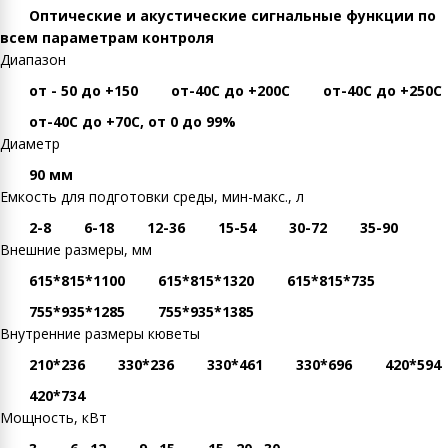
Оптические и акустические сигнальные функции по
всем параметрам контроля
Диапазон
от - 50 до +150
от-40С до +200С
от-40С до +250С
от-40С до +70С, от 0 до 99%
Диаметр
90 мм
Емкость для подготовки среды, мин-макс., л
2-8
6-18
12-36
15-54
30-72
35-90
Внешние размеры, мм
615*815*1100
615*815*1320
615*815*735
755*935*1285
755*935*1385
Внутренние размеры кюветы
210*236
330*236
330*461
330*696
420*594
420*734
Мощность, кВт