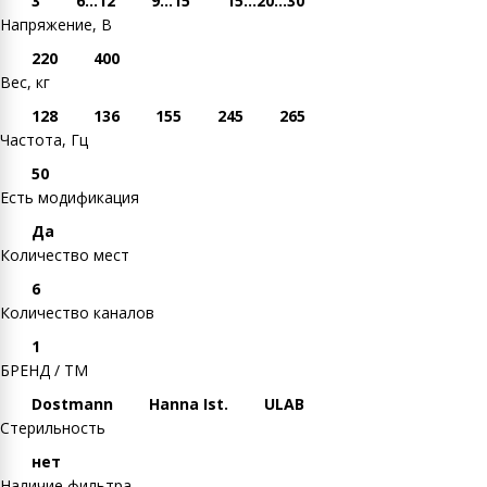
3
6...12
9...15
15...20...30
Напряжение, В
220
400
Вес, кг
128
136
155
245
265
Частота, Гц
50
Есть модификация
Да
Количество мест
6
Количество каналов
1
БРЕНД / ТМ
Dostmann
Hanna Ist.
ULAB
Стерильность
нет
Наличие фильтра