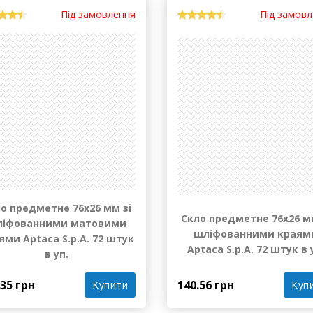
Під замовлення
Під замов
о предметне 76х26 мм зі
Скло предметне 76х26 м
ліфованними матовими
шліфованними краям
ями Aptaca S.p.A. 72 штук
Aptaca S.p.A. 72 штук в 
в уп.