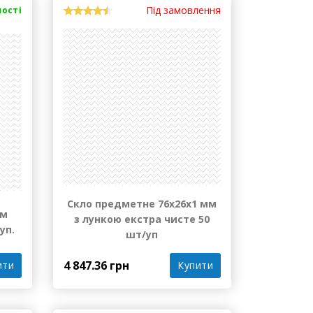
Під замовлення
ності
Скло предметне 76х26х1 мм
мм
з лункою екстра чисте 50
уп.
шт/уп
4 847.36 грн
ити
Купити