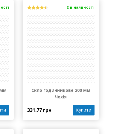
ності
Є в наявності
 мм
Скло годинникове 200 мм
Чехія
331.77 грн
ити
Купити