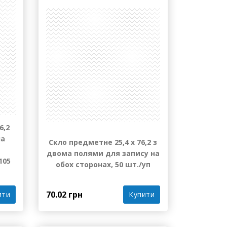
ності
Є в наявності
6,2
на
Скло предметне 25,4 х 76,2 з
двома полями для запису на
105
обох сторонах, 50 шт./уп
70.02 грн
Купити
ити