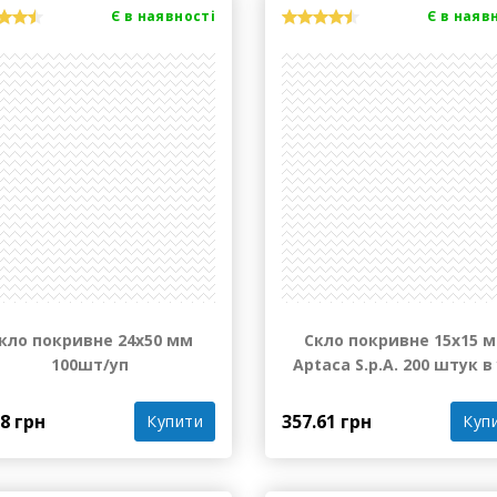
Є в наявності
Є в наяв
кло покривне 24х50 мм
Скло покривне 15х15 
100шт/уп
Aptaca S.p.A. 200 штук в 
78 грн
357.61 грн
Купити
Куп