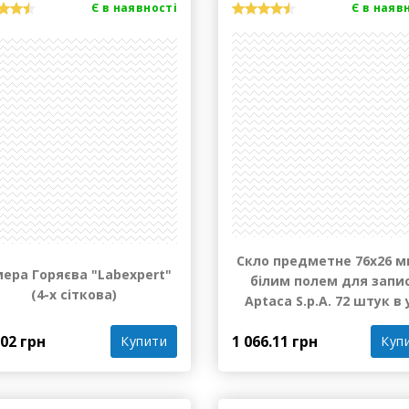
Є в наявності
Є в наяв
Скло предметне 76х26 м
ера Горяєва "Labexpert"
білим полем для запи
(4-х сіткова)
Aptaca S.p.A. 72 штук в 
.02 грн
1 066.11 грн
Купити
Куп