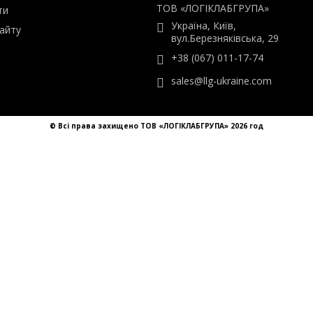
а підтримки
Контакти
ТОВ «ЛОГІКЛАБГРУПА»
ти
Україна, Київ,
айту
вул.Березняківська, 29
+38 (067) 011-17-74
sales@llg-ukraine.com
© Всі права захищено ТОВ «ЛОГІКЛАБГРУПА» 2026 год