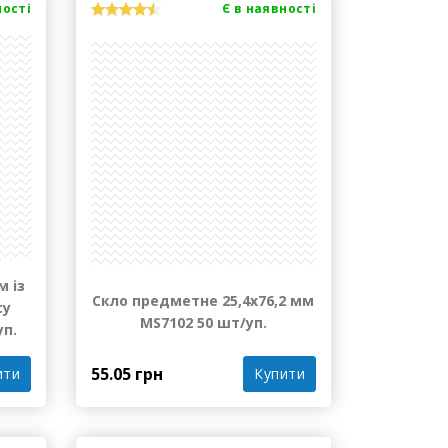
ності
Є в наявності
м із
Скло предметне 25,4х76,2 мм
су
MS7102 50 шт/уп.
уп.
55.05 грн
Купити
ити