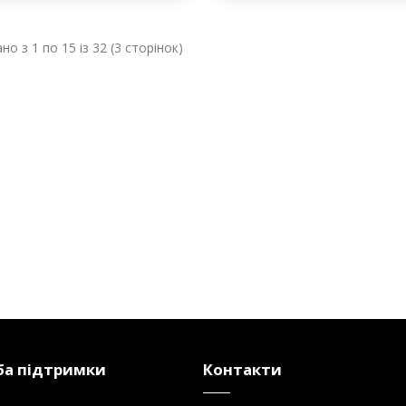
140.56 грн
.35 грн
Куп
Купити
но з 1 по 15 із 32 (3 сторінок)