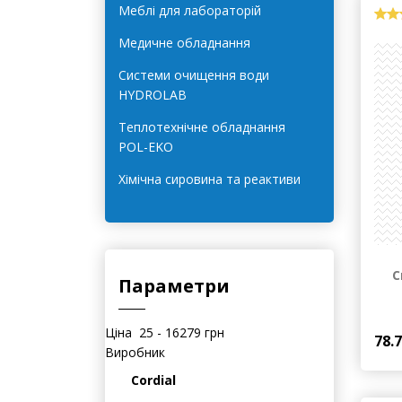
Лабораторне обладнання для
харчової галузі
Меблі для лабораторій
Медичне обладнання
Системи очищення води
HYDROLAB
Теплотехнічне обладнання
POL-EKO
Хімічна сировина та реактиви
С
Параметри
Ціна
25
-
16279
грн
78.
Виробник