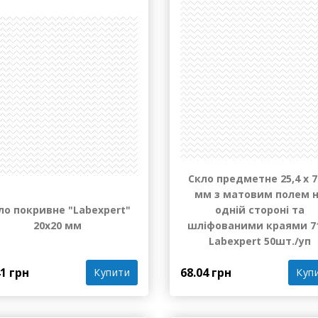
Є в наявності
Є в наяв
Скло предметне 25,4 х 7
мм з матовим полем 
ло покривне "Labexpert"
одній стороні та
20х20 мм
шліфованими краями 7
Labexpert 50шт./уп
41 грн
68.04 грн
Купити
Куп