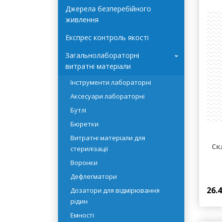
Автоклави Terra Food-Tech
Джерела безперебійного
живлення
Експрес контроль якості
Загальнолабораторні
›
витратні матеріали
Інструменти лабораторні
Аксесуари лабораторні
Бутлі
Бюретки
Витратні матеріали для
Ск
стерилізації
Воронки
Дефлегматори
26.
Дозатори для відмірювання