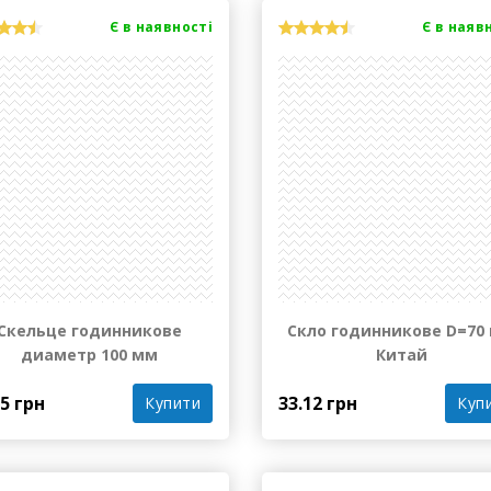
Є в наявності
Є в наяв
Скельце годинникове
Скло годинникове D=70
диаметр 100 мм
Китай
05 грн
33.12 грн
Купити
Куп