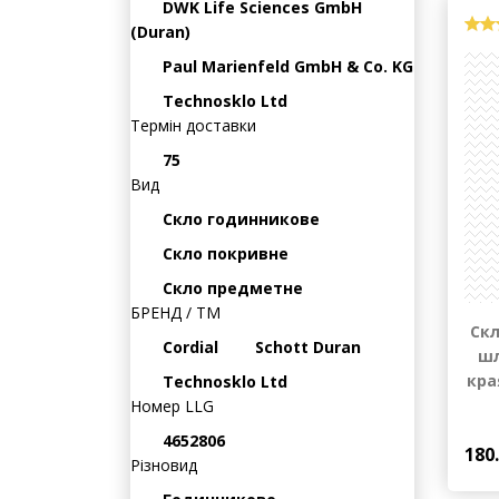
Cordial
DWK Life Sciences GmbH
(Duran)
Paul Marienfeld GmbH & Co. KG
Technosklo Ltd
Термін доставки
75
Вид
Скло годинникове
Скло покривне
Скло предметне
БРЕНД / ТМ
Скл
Cordial
Schott Duran
ш
кра
Technosklo Ltd
Номер LLG
4652806