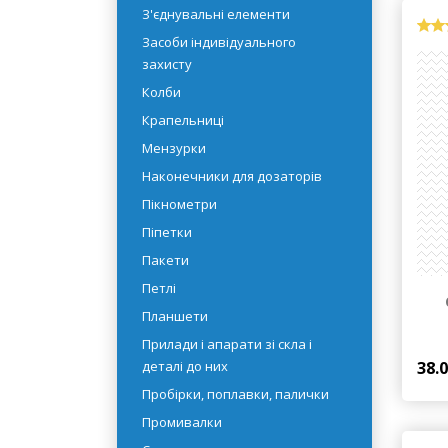
рідин
Емності
З'єднувальні елементи
Засоби індивідуального
захисту
Колби
Крапельниці
Мензурки
Наконечники для дозаторів
Пікнометри
Піпетки
Пакети
Петлі
Планшети
Прилади і апарати зі скла і
38.
деталі до них
Пробірки, поплавки, палички