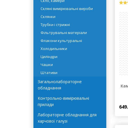
Промивалки
Скло, камери
Скляні вимірювальні вироби
Склянки
Трубки і стрижні
Фільтрувальні матеріали
Флакони культуральні
Холодильники
Циліндри
Чашки
Штативи
Загальнолабораторне
Кам
обладнання
Контрольно-вимірювальні
прилади
649