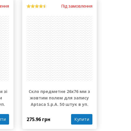
лення
Під замовлення
м зі
Скло предметне 26х76 мм з
и
жовтим полем для запису
уп.
Aptaca S.p.A. 50 штук в уп.