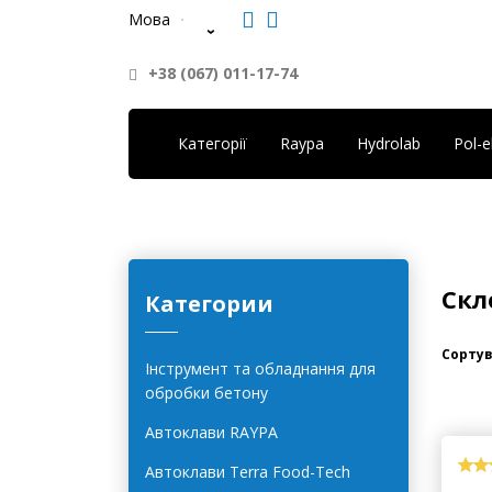
Мова
+38 (067) 011-17-74
Категорії
Raypa
Hydrolab
Pol-
Скл
Категории
Сортув
Інструмент та обладнання для
обробки бетону
Автоклави RAYPA