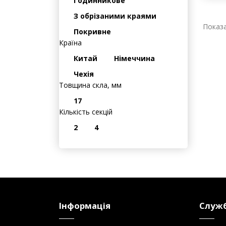
180
Різновид
Годинникове
З обрізаними краями
Показа
Покривне
Країна
Китай
Німеччина
Чехія
Товщина скла, мм
17
Кількість секцій
2
4