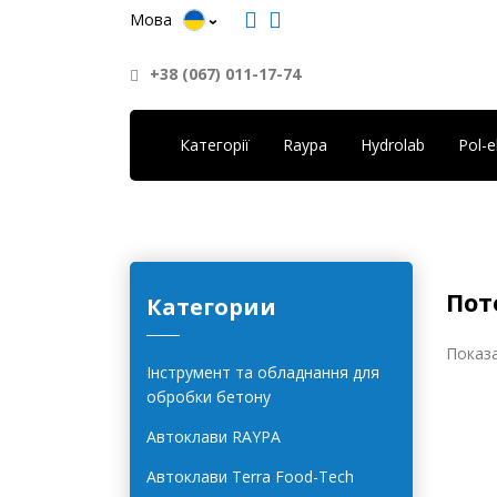
Мова
+38 (067) 011-17-74
Категорії
Raypa
Hydrolab
Pol-
Пот
Категории
Показа
Інструмент та обладнання для
обробки бетону
Автоклави RAYPA