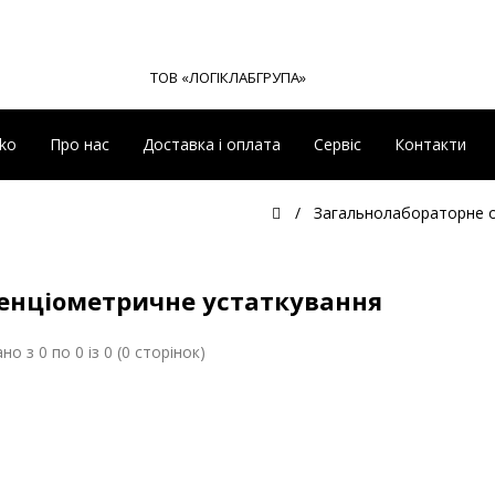
ТОВ «ЛОГІКЛАБГРУПА»
eko
Про нас
Доставка і оплата
Сервіс
Контакти
Загальнолабораторне 
енціометричне устаткування
но з 0 по 0 із 0 (0 сторінок)