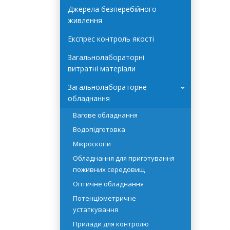
Автоклави Terra Food-Tech
Джерела безперебійного
живлення
Експрес контроль якості
Загальнолабораторні
витратні матеріали
Загальнолабораторне
›
обладнання
Вагове обладнання
Водопідготовка
Мікроскопи
Обладнання для приготування
поживних середовищ
Оптичне обладнання
Потенціометричне