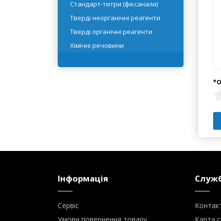
Реактивні рідини
Розчинники
Стандарт-титри (фіксанали)
Тверді неорганічні реагенти
Тверді органічні реагенти
Хімічні речовини
Інформація
Служб
Сервіс
Контак
Умови повернення товару
Карта с
Про нас
Умови доставки та оплати