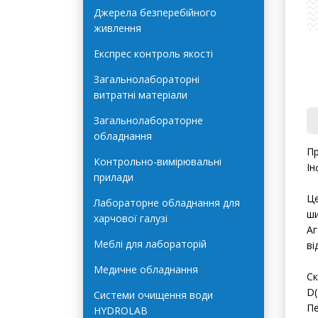
Автоклави Terra Food-Tech
Джерела безперебійного
живлення
Експрес контроль якості
Загальнолабораторні
витратні матеріали
Загальнолабораторне
обладнання
Пр
Контрольно-вимірювальні
Ін
прилади
Це
Лабораторне обладнання для
ши
харчової галузі
Аг
Меблі для лабораторій
ві
Медичне обладнання
Ск