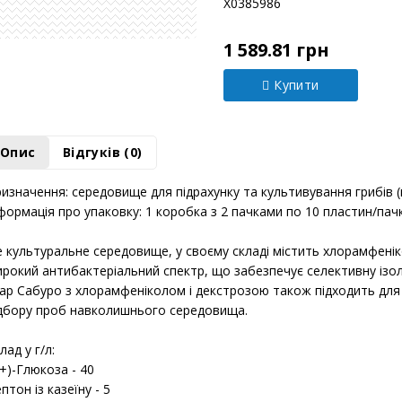
Модель:
Х0385986
1 589.81 грн
Купити
Опис
Відгуків (0)
изначення: середовище для підрахунку та культивування грибів (
формація про упаковку: 1 коробка з 2 пачками по 10 пластин/пач
 культуральне середовище, у своєму складі містить хлорамфенік
рокий антибактеріальний спектр, що забезпечує селективну ізоля
ар Сабуро з хлорамфеніколом і декстрозою також підходить для 
дбору проб навколишнього середовища.
лад у г/л: