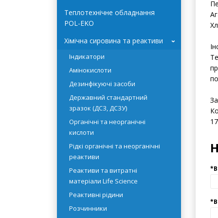
D(
Системи очищення води
Пе
HYDROLAB
Пе
Теплотехнічне обладнання
Аг
POL-EKO
Хл
Хімічна сировина та реактиви
›
Ін
Індикатори
Те
пр
Амінокислоти
по
Дезинфікуючі засоби
Державний стандартний
За
зразок (ДСЗ, ДСЗУ)
Ко
17
Органічні та неорганічні
кислоти
Рідкі органічні та неорганічні
реактиви
Реактиви та витратні
матеріали Life Science