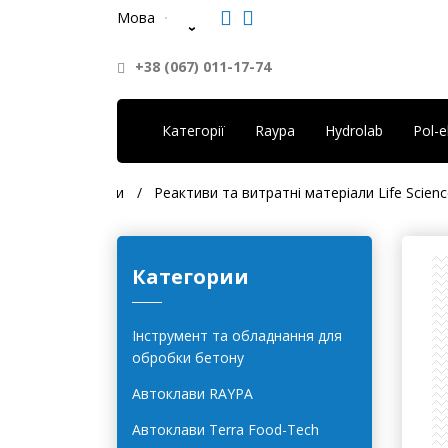
Мова
+38 (067) 011-17-74
Категорії
Raypa
Hydrolab
Pol-
ровина та реактиви
Реактиви та витратні матеріали Life Scienc
Категории
Інструмент та обладнання для
обробки бетону
Автоклави RAYPA