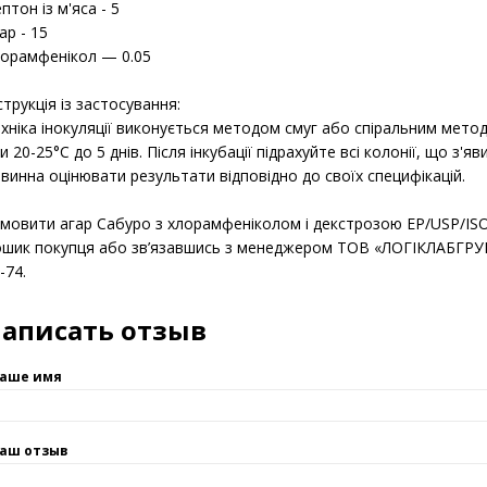
+)-Глюкоза - 40
птон із казеїну - 5
птон із м'яса - 5
ар - 15
орамфенікол — 0.05
струкція із застосування:
хніка інокуляції виконується методом cмуг або спіральним мето
и 20-25°C до 5 днів. Після інкубації підрахуйте всі колонії, що з'
винна оцінювати результати відповідно до своїх специфікацій.
мовити агар Сабуро з хлорамфеніколом і декстрозою EP/USP/ISO
шик покупця або зв’язавшись з менеджером ТОВ «ЛОГІКЛАБГРУПА
-74.