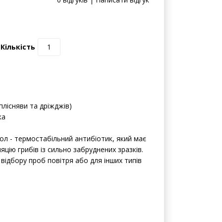
0 відгуків | Написати відгук
Кількість
плісняви та дріжджів)
ка
ол - термостабільний антибіотик, який має
цію грибів із сильно забруднених зразків.
відбору проб повітря або для інших типів