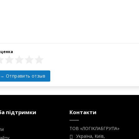
а підтримки
Контакти
ТОВ «ЛОГІКЛАБГРУПА»
ти
Україна, Київ,
айту
вул.Березняківська, 29
+38 (067) 011-17-74