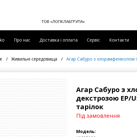
ТОВ «ЛОГІКЛАБГРУПА»
eko
Про нас
Доставка і оплата
Сервіс
Контакти
e
Живильні середовища
Агар Сабуро з хлорамфеніколом і
Агар Сабуро з х
декстрозою EP/US
тарілок
Під замовлення