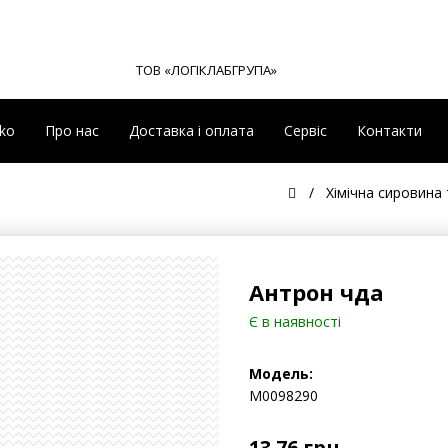
ТОВ «ЛОГІКЛАБГРУПА»
eko
Про нас
Доставка і оплата
Сервіс
Контакти
Хімічна сировина
Антрон чда
Є в наявності
Модель:
М0098290