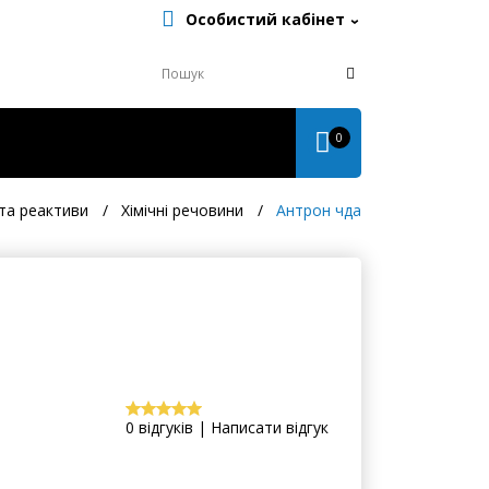
Особистий кабінет
0
 та реактиви
Хімічні речовини
Антрон чда
0 відгуків | Написати відгук