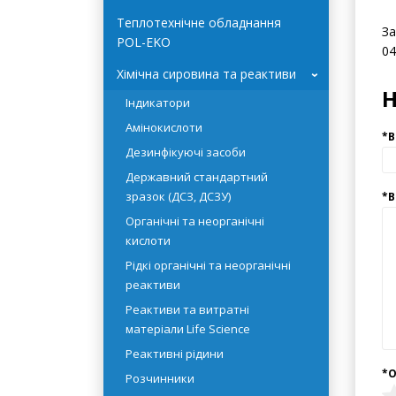
Системи очищення води
- 
HYDROLAB
- 
Теплотехнічне обладнання
За
POL-EKO
04
Хімічна сировина та реактиви
›
Індикатори
Амінокислоти
Дезинфікуючі засоби
Державний стандартний
зразок (ДСЗ, ДСЗУ)
Органічні та неорганічні
кислоти
Рідкі органічні та неорганічні
реактиви
Реактиви та витратні
матеріали Life Science