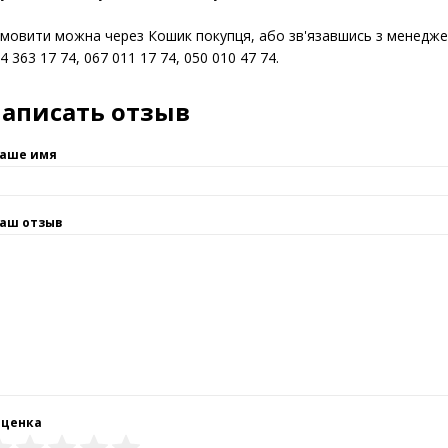
розчинність в етилацетаті - відсутня;
чутливість до вуглеводнів – відсутня.
мовити можна через Кошик покупця, або зв'язавшись з менед
4 363 17 74, 067 011 17 74, 050 010 47 74.