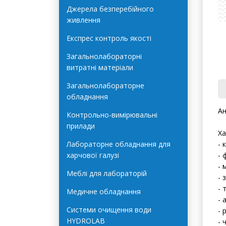
Автоклави Terra Food-Tech
Джерела безперебійного
живлення
Експрес контроль якості
Загальнолабораторні
витратні матеріали
Загальнолабораторне
обладнання
Ан
Контрольно-вимірювальні
прилади
Ха
Лабораторне обладнання для
- 
харчової галузі
- 
- 
Меблі для лабораторій
- 
- 
Медичне обладнання
- 