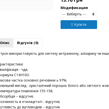
13.76 грн
Модификация
Купити
Опис
Відгуків (0)
трон використовують для синтезу антрахінону, алізарину чи інш
рактеристики:
кваліфікація - чда;
формула C14H10O
масова частка основної речовини ≥ 97%;
зовнішній вигляд - кристалічний порошок білого або світлого жо
температура плавлення 155-158;
абсорбція – відсутня;