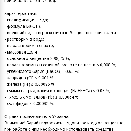
при очистке сточных вод.
Характеристики:
- квалификация – чда;
- формула Ba(OH)₂;
- внешний вид - гигроскопичные бесцветные кристаллы;
- растворим в воде;
- не растворим в спирте;
- массовая доля:
- основного вещества ≥ 98,75 %;
- нерастворимых в соляной кислоте веществ ≤ 0,008 %;
- углекислого бария (ВаСО3) - 0,65 %;
- хлоридов (СI) ≤ 0,001 %;
- железа (Fe) ≤ 0,00085 %;
- суммы натрия, калия и кальция (Na+К+Са) ≤ 0,03 %;
- тяжёлых металлов (Pb) ≤ 0,00064 %;
- сульфидов ≤ 0,00032 %.
Страна-производитель Украина.
Внимание! Барий гидроокись – ядовитое и едкое вещество,
при работе с ним необходимо использовать средства