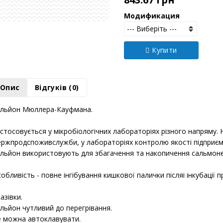
843.66 грн
Модификация
Купити
Опис
Відгуків (0)
ульйон Мюллера-Кауфмана.
стосовується у мікробіологічних лабораторіях різного напряму. 
ржпродспоживслужби, у лабораторіях контролю якості підприєм
льйон використовують для збагачення та накопичення сальмоне
обливість - повне інгібування кишкової палички післяі інкубації 
азівки.