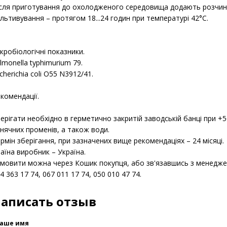
льйон чутливий до перегрівання.
 можна автоклавувати.
сля приготування до охолодженого середовища додають розчин 
льтивування – протягом 18...24 годин при температурі 42°С.
кробіологічні показники.
lmonella typhimurium 79.
cherichia coli O55 N3912/41.
комендації.
ерігати необхідно в герметично закритій заводській банці при +
нячних променів, а також води.
рмін зберігання, при зазначених вище рекомендаціях – 24 місяці.
аїна виробник – Україна.
мовити можна через Кошик покупця, або зв'язавшись з менед
4 363 17 74, 067 011 17 74, 050 010 47 74.