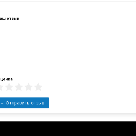
а підтримки
Контакти
ТОВ «ЛОГІКЛАБГРУПА»
ти
Україна, Київ,
айту
вул.Березняківська, 29
+38 (067) 011-17-74