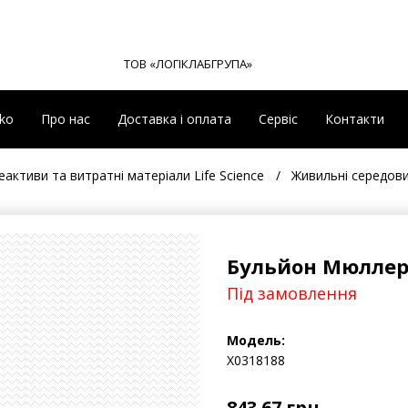
ТОВ «ЛОГІКЛАБГРУПА»
eko
Про нас
Доставка і оплата
Сервіс
Контакти
еактиви та витратні матеріали Life Science
Живильні середов
Бульйон Мюлле
Під замовлення
Модель:
Х0318188