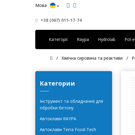
Мова
+38 (067) 011-17-74
Категорії
Raypa
Hydrolab
Pol-
Хімічна сировина та реактиви
Р
Категории
Інструмент та обладнання для
обробки бетону
Автоклави RAYPA