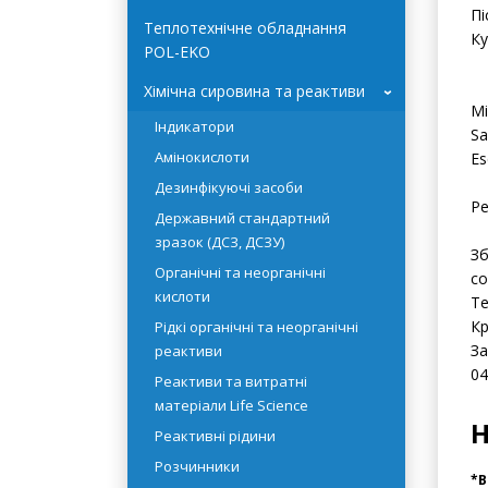
Системи очищення води
Бу
HYDROLAB
Не
Пі
Теплотехнічне обладнання
Ку
POL-EKO
Хімічна сировина та реактиви
›
Мі
Індикатори
Sa
Амінокислоти
Es
Дезинфікуючі засоби
Ре
Державний стандартний
зразок (ДСЗ, ДСЗУ)
Зб
Органічні та неорганічні
со
кислоти
Те
Кр
Рідкі органічні та неорганічні
За
реактиви
04
Реактиви та витратні
матеріали Life Science