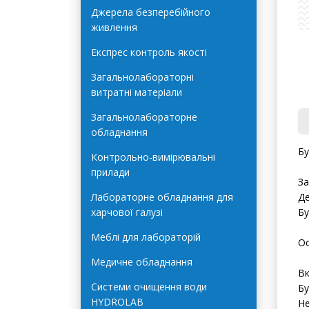
Автоклави Terra Food-Tech
Джерела безперебійного
живлення
Експрес контроль якості
Загальнолабораторні
витратні матеріали
Загальнолабораторне
обладнання
Б
Контрольно-вимірювальні
прилади
За
Лабораторне обладнання для
Де
харчової галузі
Бу
Меблі для лабораторій
Ос
Медичне обладнання
Вк