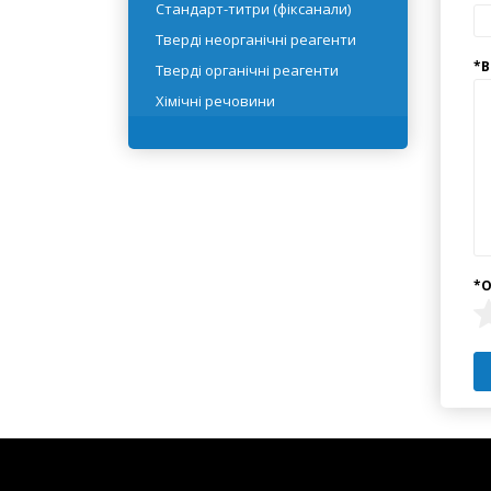
Реактивні рідини
Розчинники
Стандарт-титри (фіксанали)
Тверді неорганічні реагенти
Тверді органічні реагенти
Хімічні речовини
Інформація
Служб
Сервіс
Контак
Умови повернення товару
Карта с
Про нас
Умови доставки та оплати