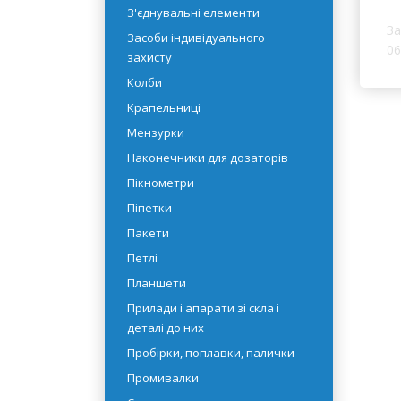
Во
рідин
В 
Емності
З'єднувальні елементи
За
Засоби індивідуального
06
захисту
Колби
Крапельниці
Мензурки
Наконечники для дозаторів
Пікнометри
Піпетки
Пакети
Петлі
Планшети
Прилади і апарати зі скла і
деталі до них
Пробірки, поплавки, палички