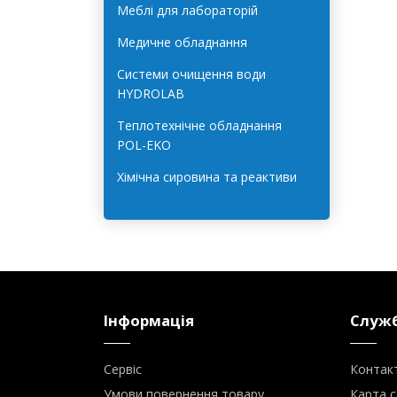
Лабораторне обладнання для
харчової галузі
Меблі для лабораторій
Медичне обладнання
Системи очищення води
HYDROLAB
Теплотехнічне обладнання
POL-EKO
Хімічна сировина та реактиви
Інформація
Служб