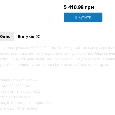
Модель:
00010381
5 410.98 грн
Купити
Опис
Відгуків (0)
пір фільтрувальний 600х600 мм 56 г/м² даний тип паперу признач
яхом затримки часток у пористій структурі полотна. Завдяки нев
соку швидкість фільтрації, що є оптимальним для роботи з мал
д грубих домішок та загальної підготовки лабораторних зразків.
хнічні характеристики:
змір: 600х600 мм.
льність паперу:56 г/м2.
теріал: целюлоза.