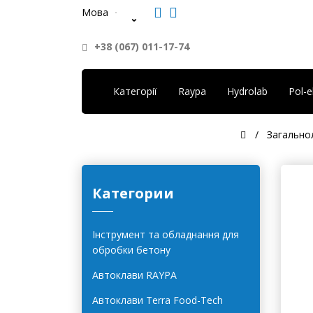
Мова
+38 (067) 011-17-74
Категорії
Raypa
Hydrolab
Pol-
Загально
Категории
Інструмент та обладнання для
обробки бетону
Автоклави RAYPA