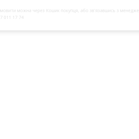
лодіє рівномірною пористістю.
упаковці: 10 кг паперу.
мовити можна через Кошик покупця, або зв'язавшись з менед
7 011 17 74