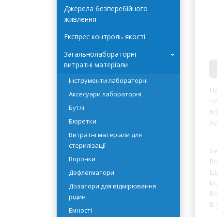
Автоклави Terra Food-Tech
Джерела безперебійного
живлення
Експрес контроль якості
Загальнолабораторні
›
витратні матеріали
Інструменти лабораторні
Па
Аксесуари лабораторні
шл
Бутлі
ви
Бюретки
ві
Витратні матеріали для
стерилізації
Те
Воронки
Ро
Щі
Дефлегматори
Ма
Дозатори для відмірювання