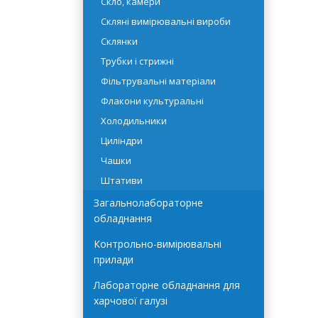
Промивалки
Скло, камери
Скляні вимірювальні вироби
Склянки
Трубки і стрижні
Фільтрувальні матеріали
Флакони культуральні
Холодильники
Циліндри
Чашки
Штативи
Загальнолабораторне
обладнання
Контрольно-вимірювальні
прилади