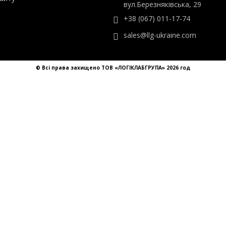
ТОВ «ЛОГІКЛАБГРУПА»
ти
Україна, Київ,
айту
вул.Березняківська, 29
+38 (067) 011-17-74
sales@llg-ukraine.com
© Всі права захищено ТОВ «ЛОГІКЛАБГРУПА» 2026 год