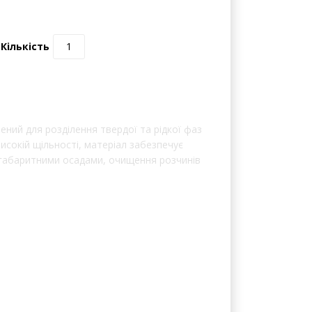
0 відгуків | Написати відгук
Кількість
ений для розділення твердої та рідкої фаз
исокій щільності, матеріал забезпечує
огабаритними осадами, очищення розчинів