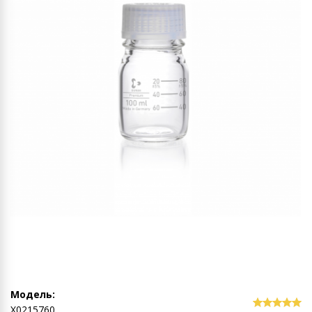
Модель:
Х0215760