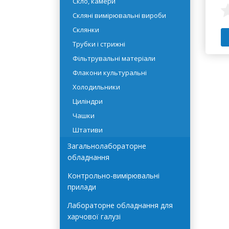
Промивалки
Скло, камери
Скляні вимірювальні вироби
Склянки
Трубки і стрижні
Фільтрувальні матеріали
Флакони культуральні
Холодильники
Циліндри
Чашки
Штативи
Загальнолабораторне
обладнання
Контрольно-вимірювальні
прилади