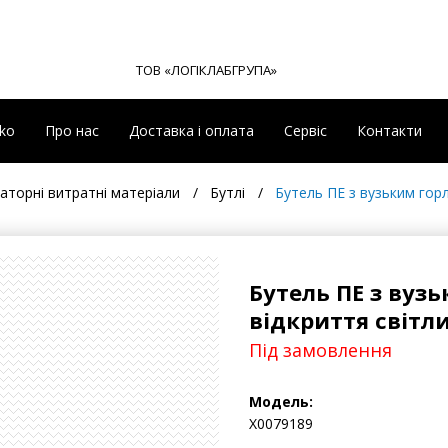
ТОВ «ЛОГІКЛАБГРУПА»
eko
Про нас
Доставка і оплата
Сервіс
Контакти
торні витратні матеріали
Бутлі
Бутель ПЕ з вузьким горл
Бутель ПЕ з вуз
відкриття світли
Під замовлення