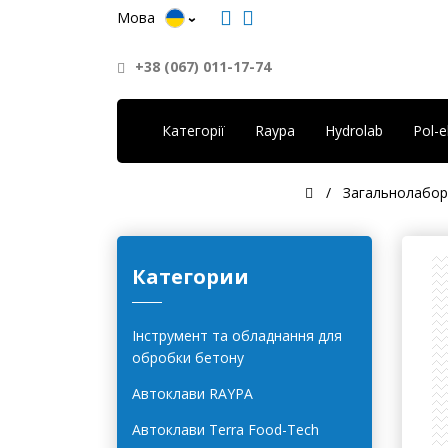
Мова
+38 (067) 011-17-74
Категорії
Raypa
Hydrolab
Pol-
Загальнолабора
Категории
Інструмент та обладнання для
обробки бетону
Автоклави RAYPA