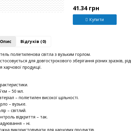
Модель:
Х0079189
41.34 грн
Купити
Опис
Відгуків (0)
тель поліетиленова світла з вузьким горлом.
стосовується для довгострокового зберігання різних зразків, рід
я харчової продукції.
рактеристики.
'єм – 50 мл.
теріал – поліетилен високої щільності.
рло – вузьке.
лір – світлий.