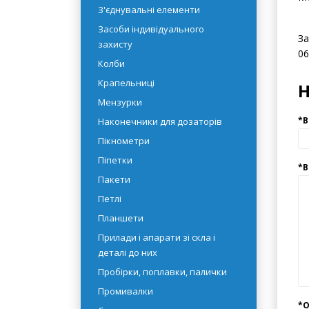
Ко
рідин
Гр
Емності
Мо
З'єднувальні елементи
Засоби індивідуального
За
захисту
06
Колби
Крапельниці
Мензурки
Наконечники для дозаторів
Пікнометри
Піпетки
Пакети
Петлі
Планшети
Прилади і апарати зі скла і
деталі до них
Пробірки, поплавки, палички