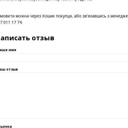
нтроль відкриття – так.
адуювання – ні.
жна використовувати для харчових продуктів.
мовити можна через Кошик покупця, або зв'язавшись з менед
7 011 17 74.