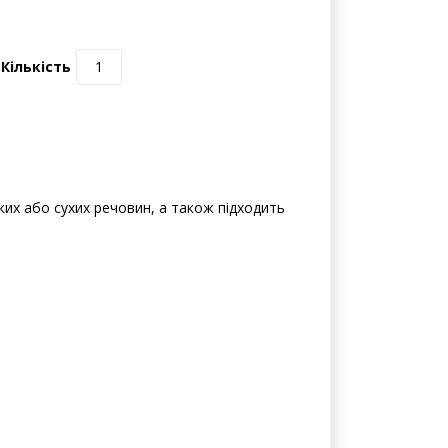
0 відгуків | Написати відгук
Кількість
ких або сухих речовин, а також підходить