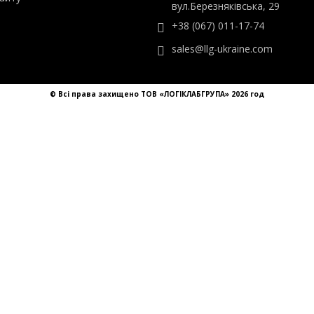
ТОВ «ЛОГІКЛАБГРУПА»
ти
Україна, Київ,
айту
вул.Березняківська, 29
+38 (067) 011-17-74
sales@llg-ukraine.com
© Всі права захищено ТОВ «ЛОГІКЛАБГРУПА» 2026 год