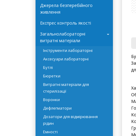
Автоклави Terra Food-Tech
Джерела безперебійного
живлення
Експрес контроль якості
Загальнолабораторні
›
витратні матеріали
Інструменти лабораторні
Бу
Аксесуари лабораторні
За
Бутлі
дл
Бюретки
Витратні матеріали для
Ха
стерилізації
Об
Воронки
Ма
Го
Дефлегматори
Ко
Дозатори для відмірювання