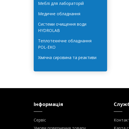
Лабораторне обладнання для
харчової галузі
Меблі для лабораторій
Медичне обладнання
Системи очищення води
HYDROLAB
Теплотехнічне обладнання
POL-EKO
Хімічна сировина та реактиви
Інформація
Служб