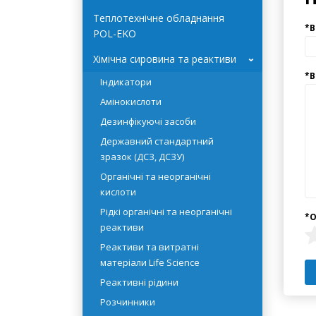
Системи очищення води
HYDROLAB
Теплотехнічне обладнання
POL-EKO
Хімічна сировина та реактиви
›
Індикатори
Амінокислоти
Дезинфікуючі засоби
Державний стандартний
зразок (ДСЗ, ДСЗУ)
Органічні та неорганічні
кислоти
Рідкі органічні та неорганічні
реактиви
Реактиви та витратні
матеріали Life Science