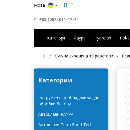
Мова
+38 (067) 011-17-74
Категорії
Raypa
Hydrolab
Pol-
Хімічна сировина та реактиви
Реак
Категории
Інструмент та обладнання для
обробки бетону
Автоклави RAYPA