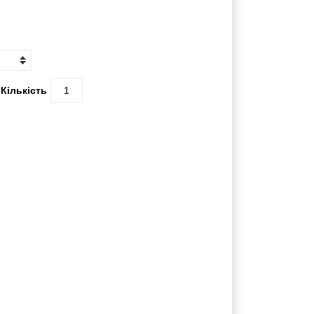
0 відгуків | Написати відгук
Кількість
ьний пристрій, розроблений для
нів. Поєднання боросилікатного скла,
у матеріалах, що контактують із
вин, включно з кислотами, розчинниками та
різьбовою системою і внутрішньою
ція калібрування цього диспенсера
безперебійну роботу.