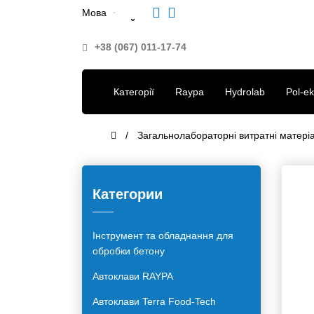
Мова
+38 (067) 011-17-74
Категорії
Raypa
Hydrolab
Pol-
Загальнолабораторні витратні матеріал
Категории
Інструмент та обладнання для
обробки бетону
Автоклави RAYPA