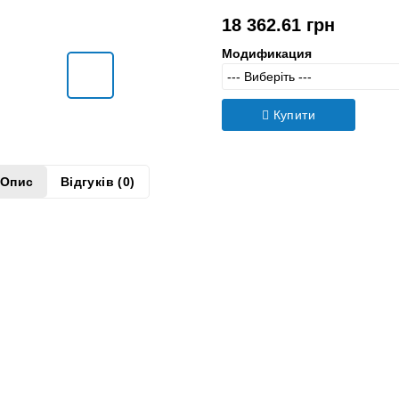
Модель:
Х0064271
18 362.61 грн
Модификация
Купити
Опис
Відгуків (0)
спенсер VITLAB Simplex2 для відбору рідин з бутлів - це преміал
користання з широким спектром органічних і неорганічних розчи
2O3-кераміки, FEP, ETFE, PFA, PTFE, платинованого іридію та PP 
редовищем, гарантує їхню стійкість до агресивних хімічних речо
гами. Для зручності і точності в роботі, диспенсер обладнаний 
бчастою рейкою, що дає змогу легко налаштовувати об'єм. Функ
дповідає високим стандартам якості та контролю, забезпечуючи 