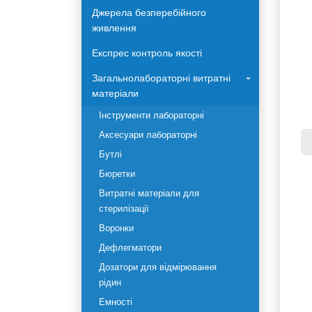
Автоклави Terra Food-Tech
Джерела безперебійного
живлення
Експрес контроль якості
Загальнолабораторні
›
витратні матеріали
Інструменти лабораторні
Аксесуари лабораторні
Бутлі
Ди
Бюретки
ви
Витратні матеріали для
Al
стерилізації
се
Воронки
лу
Дефлегматори
зу
ві
Дозатори для відмірювання