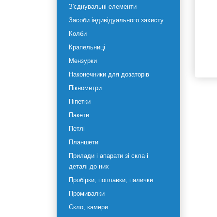
рідин
Емності
Па
- 
З'єднувальні елементи
- 
Засоби індивідуального
захисту
Колби
За
06
Крапельниці
Мензурки
Наконечники для дозаторів
Пікнометри
Піпетки
Пакети
Петлі
Планшети
Прилади і апарати зі скла і
деталі до них
Пробірки, поплавки, палички