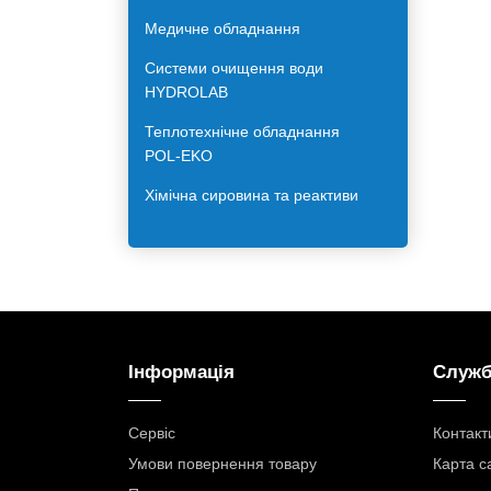
Лабораторне обладнання для
харчової галузі
Меблі для лабораторій
Медичне обладнання
Системи очищення води
HYDROLAB
Теплотехнічне обладнання
POL-EKO
Хімічна сировина та реактиви
Інформація
Служб