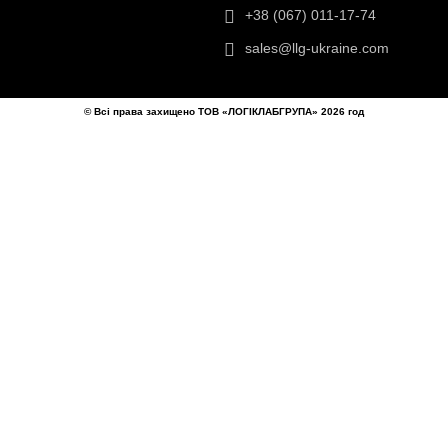
ТОВ «ЛОГІКЛАБГРУПА»
ти
Україна, Київ,
айту
вул.Березняківська, 29
+38 (067) 011-17-74
sales@llg-ukraine.com
© Всі права захищено ТОВ «ЛОГІКЛАБГРУПА» 2026 год