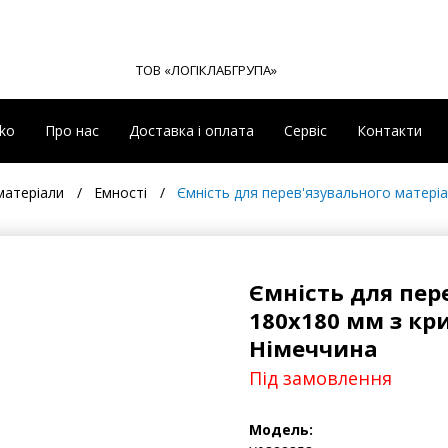
ТОВ «ЛОГІКЛАБГРУПА»
eko
Про нас
Доставка і оплата
Сервіс
Контакти
матеріали
Емності
Ємність для перев'язувального матері
Ємність для пер
180х180 мм з к
Німеччина
Під замовлення