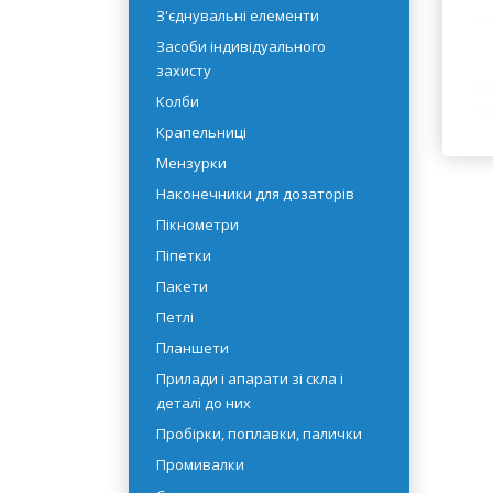
рідин
Емності
Во
З'єднувальні елементи
ла
Засоби індивідуального
захисту
За
Колби
те
Крапельниці
Мензурки
Наконечники для дозаторів
Пікнометри
Піпетки
Пакети
Петлі
Планшети
Прилади і апарати зі скла і
деталі до них
Пробірки, поплавки, палички