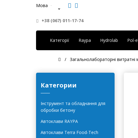
Мова
+38 (067) 011-17-74
Категорії
Raypa
Hydrolab
Pol-
Загальнолабораторні витратні 
Категории
Інструмент та обладнання для
обробки бетону
Автоклави RAYPA