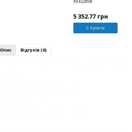
Модель:
Х0322858
5 352.77 грн
Купити
Опис
Відгуків (0)
ність для перев'язувального матеріалу з кришкою з нержавіючої 
рактеристики:
Ємність має кришку із нержавіючої сталі.
Номер за каталогом виробника - 8624.
Висота – 180 мм.
Ширина – 180 мм.
Матеріал – нержавіюча сталь (18/10-STAHL).