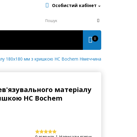
Особистий кабінет
0
алу 180х180 мм з кришкою НС Bochem Німеччина
ев'язувального матеріалу
ришкою НС Bochem