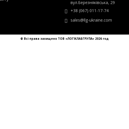
ТОВ «ЛОГІКЛАБГРУПА»
ти
Україна, Київ,
айту
вул.Березняківська, 29
+38 (067) 011-17-74
sales@llg-ukraine.com
© Всі права захищено ТОВ «ЛОГІКЛАБГРУПА» 2026 год