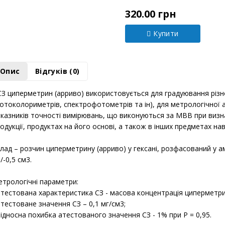
Модель:
00010612
320.00 грн
Купити
Опис
Відгуків (0)
З циперметрин (арриво) використовується для градуювання різ
отоколориметрів, спектрофотометрів та ін), для метрологічної 
казників точності вимірювань, що виконуються за МВВ при визна
одукції, продуктах на його основі, а також в інших предметах 
лад – розчин циперметрину (арриво) у гексані, розфасований у амп
/-0,5 см3.
трологічні параметри:
атестована характеристика СЗ - масова концентрація циперметрин