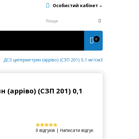
Особистий кабінет
0
ДСЗ циперметрин (арріво) (СЗП 201) 0,1 мг/см3
(арріво) (СЗП 201) 0,1