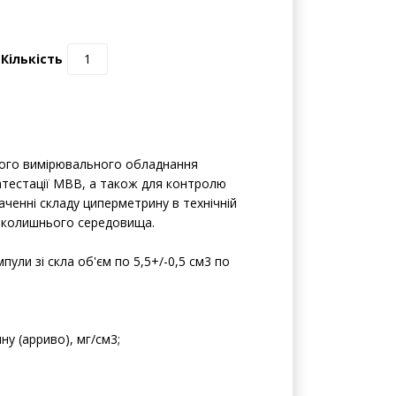
0 відгуків | Написати відгук
Кількість
ного вимірювального обладнання
атестації МВВ, а також для контролю
ченні складу циперметрину в технічній
навколишнього середовища.
ули зі скла об'єм по 5,5+/-0,5 см3 по
у (арриво), мг/см3;