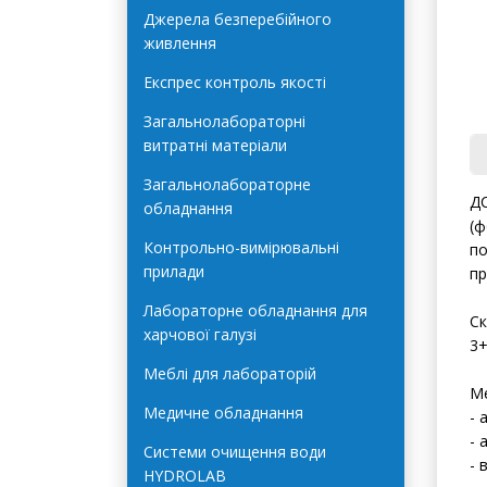
Автоклави Terra Food-Tech
Джерела безперебійного
живлення
Експрес контроль якості
Загальнолабораторні
витратні матеріали
Загальнолабораторне
ДС
обладнання
(ф
Контрольно-вимірювальні
по
прилади
пр
Лабораторне обладнання для
Ск
харчової галузі
3+
Меблі для лабораторій
Ме
Медичне обладнання
- 