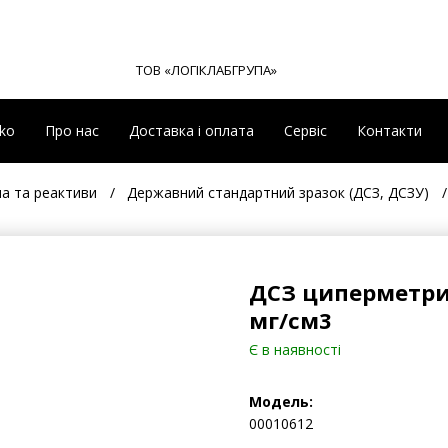
ТОВ «ЛОГІКЛАБГРУПА»
eko
Про нас
Доставка і оплата
Сервіс
Контакти
на та реактиви
Державний стандартний зразок (ДСЗ, ДСЗУ)
ДСЗ циперметрин 
мг/см3
Є в наявності