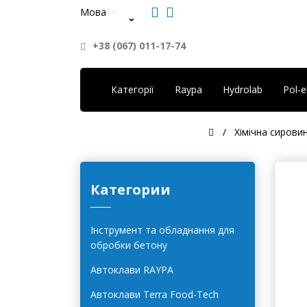
Мова
+38 (067) 011-17-74
Категорії
Raypa
Hydrolab
Pol-
Хімічна сирови
Категории
Інструмент та обладнання для
обробки бетону
Автоклави RAYPA