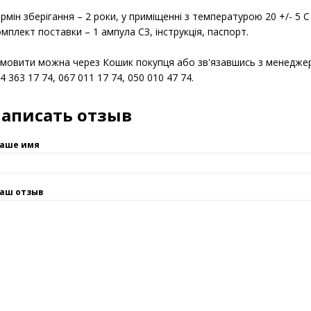
атестоване значення СЗ – 0,1 мг/см3;
відносна похибка атестованого значення СЗ - 1% при Р = 0,95.
рмін зберігання – 2 роки, у приміщенні з температурою 20 +/- 5 
мплект поставки – 1 ампула СЗ, інструкція, паспорт.
мовити можна через Кошик покупця або зв'язавшись з менедж
4 363 17 74, 067 011 17 74, 050 010 47 74.