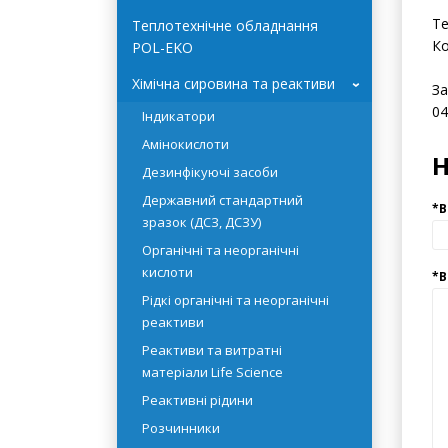
- 
Системи очищення води
- 
HYDROLAB
Те
Теплотехнічне обладнання
Ко
POL-EKO
Хімічна сировина та реактиви
За
›
04
Індикатори
Амінокислоти
Дезинфікуючі засоби
Державний стандартний
зразок (ДСЗ, ДСЗУ)
Органічні та неорганічні
кислоти
Рідкі органічні та неорганічні
реактиви
Реактиви та витратні
матеріали Life Science