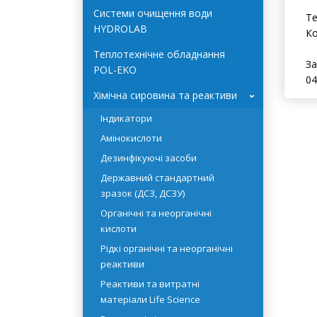
- 
Системи очищення води
- 
HYDROLAB
Теплотехнічне обладнання
Те
POL-EKO
Ко
Хімічна сировина та реактиви
›
За
04
Індикатори
Амінокислоти
Дезинфікуючі засоби
Державний стандартний
зразок (ДСЗ, ДСЗУ)
Органічні та неорганічні
кислоти
Рідкі органічні та неорганічні
реактиви
Реактиви та витратні
матеріали Life Science