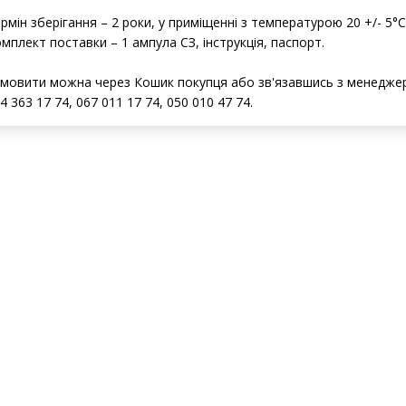
атестоване значення СЗ – 0,100 мг/см3;
відносна похибка атестованого значення СЗ – 2 % при Р = 0,95.
рмін зберігання – 2 роки, у приміщенні з температурою 20 +/- 5°
мплект поставки – 1 ампула СЗ, інструкція, паспорт.
мовити можна через Кошик покупця або зв'язавшись з менедж
4 363 17 74, 067 011 17 74, 050 010 47 74.