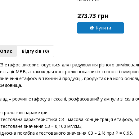
273.73 грн
Купити
Опис
Відгуків (0)
З етафос використовується для градуювання різного вимірювал
естації МВВ, а також для контролю показників точності вимірю
значенні етафосу в технічній продукції, продуктах на його осно
редовища.
лад – розчин етафосу в гексані, розфасований у ампули зі скла об'є
трологічні параметри:
атестована характеристика СЗ - масова концентрація етафосу, мг