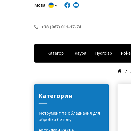
Мова
+38 (067) 011-17-74
Категорії
Raypa
Hydrolab
Pol-
Категории
Інструмент та обладнання для
обробки бетону
Автоклави RAYPA