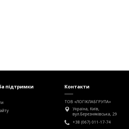
а підтримки
Контакти
ТОВ «ЛОГІКЛАБГРУПА»
ти
Україна, Київ,
айту
вул.Березняківська, 29
+38 (067) 011-17-74