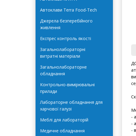
Автоклави Terra Food-Tech
Джерела безперебійного
живлення
Експрес контроль якості
Загальнолабораторні
витратні матеріали
Загальнолабораторне
обладнання
ДС
Контрольно-вимірювальні
ат
прилади
ви
се
Лабораторне обладнання для
харчової галузі
Ск
Меблі для лабораторій
Ме
Медичне обладнання
- 