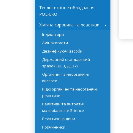
Системи очищення води
Те
HYDROLAB
мі
У 
Теплотехнічне обладнання
Кр
POL-EKO
Хімічна сировина та реактиви
За
›
04
Індикатори
Амінокислоти
Дезинфікуючі засоби
Державний стандартний
зразок (ДСЗ, ДСЗУ)
Органічні та неорганічні
кислоти
Рідкі органічні та неорганічні
реактиви
Реактиви та витратні
матеріали Life Science