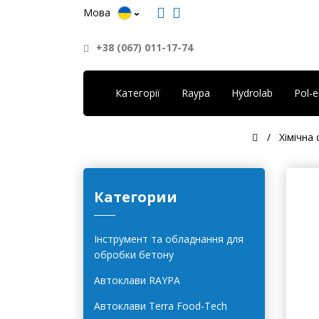
Мова
+38 (067) 011-17-74
Категорії
Raypa
Hydrolab
Pol-
Хімічна
Категории
Інструмент та обладнання для
обробки бетону
Автоклави RAYPA