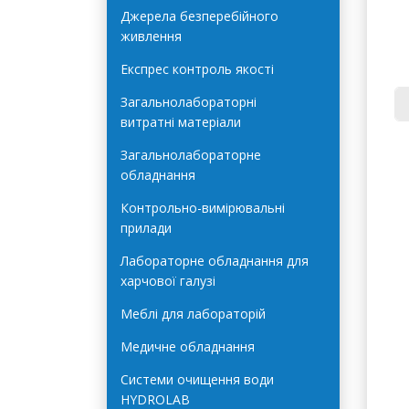
Автоклави Terra Food-Tech
Джерела безперебійного
живлення
Експрес контроль якості
Загальнолабораторні
витратні матеріали
ДС
Загальнолабораторне
(с
обладнання
ви
Контрольно-вимірювальні
Ск
прилади
+/
Лабораторне обладнання для
харчової галузі
Ме
- 
Меблі для лабораторій
- 
- 
Медичне обладнання