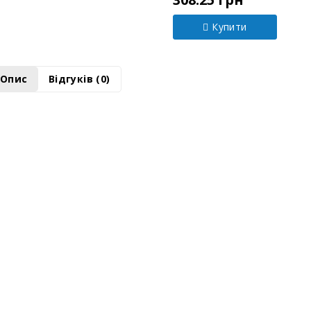
308.25 грн
Купити
Опис
Відгуків (0)
З формальдегід використовується для градуювання різного вим
пектрофотометри, фотоколориметри та ін.), метрологічної атест
користовуються при визначенні формальдегіду в різних водних р
лад - розчин формальдегіду в дистильованій воді, розфасований в 
- 0,5 см3.
трологічні параметри:
атестована характеристика СЗ - масова концентрація формальдегі
атестоване значення СЗ – 1 мг/см3;
відносна похибка атестованого значення СЗ не перевищує 1% при 