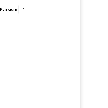
Кількість
ірювального обладнання
ації та контролю похибки МВВ, які
озчинах.
ампули зі скла об'єм 6,5 +/- 0,5 см3 по 5,5
ду, мг/см3;
довірчій ймовірності 0,95.