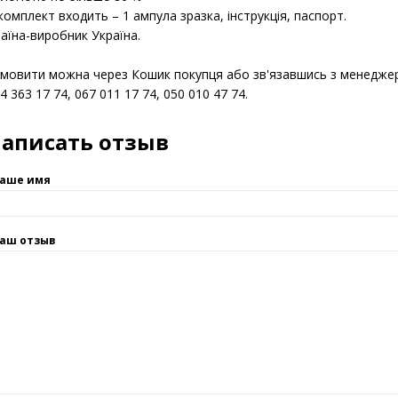
рмін придатності – 3 роки, зберігати необхідно у приміщенні з т
логістю не більше 80 %
комплект входить – 1 ампула зразка, інструкція, паспорт.
аїна-виробник Україна.
мовити можна через Кошик покупця або зв'язавшись з менедж
4 363 17 74, 067 011 17 74, 050 010 47 74.