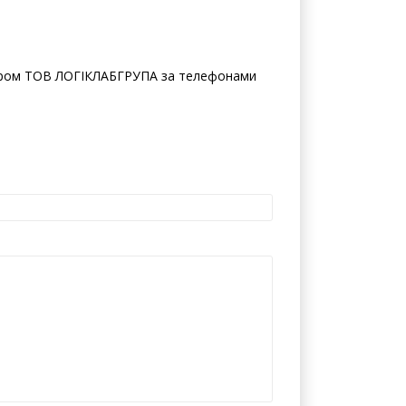
емпературою 20 +/- 5 С та відносною
ером ТОВ ЛОГІКЛАБГРУПА за телефонами