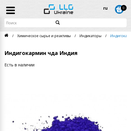
ru
0
Химическое сырье и реактивы
Индикаторы
Индигокар
Индигокармин чда Индия
Есть в наличии