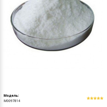
Модель:
М0097814