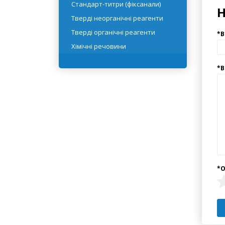
Реактивні рідини
Розчинники
Стандарт-титри (фіксанали)
Тверді неорганічні реагенти
Тверді органічні реагенти
Хімічні речовини
Інформація
Служб
Сервіс
Контак
Умови повернення товару
Карта с
Про нас
Умови доставки та оплати