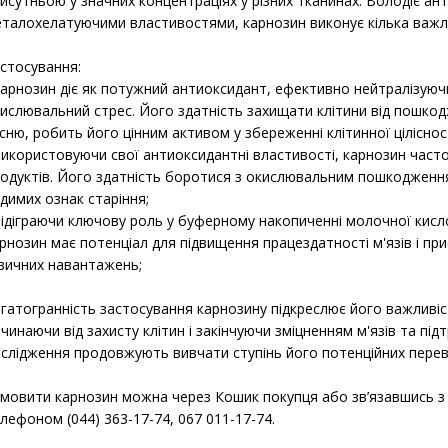
одуктів. Його здатність боротися з окислювальним пошкодження
димих ознак старіння;
відіграючи ключову роль у буферному накопиченні молочної кисло
рнозин має потенціал для підвищення працездатності м'язів і пр
зичних навантажень;
гатогранність застосування карнозину підкреслює його важливість
чинаючи від захисту клітин і закінчуючи зміцненням м'язів та пі
слідження продовжують вивчати ступінь його потенційних перева
мовити карнозин можна через Кошик покупця або зв’язавшись
лефоном (044) 363-17-74, 067 011-17-74.