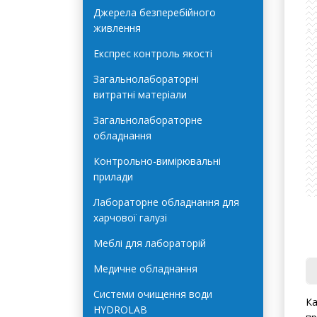
Автоклави Terra Food-Tech
Джерела безперебійного
живлення
Експрес контроль якості
Загальнолабораторні
витратні матеріали
Загальнолабораторне
обладнання
Ка
Контрольно-вимірювальні
пр
прилади
ме
Лабораторне обладнання для
харчової галузі
За
- 
Меблі для лабораторій
ок
ки
Медичне обладнання
- 