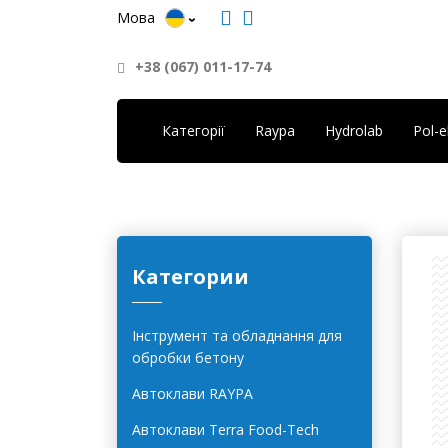
Мова
+38 (067) 011-17-74
Категорії
Raypa
Hydrolab
Pol-
Категории
Інструмент та обладнання для
обробки бетону
Автоклави RAYPA