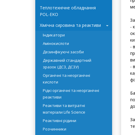
Системи очищення води
пр
HYDROLAB
ви
- 
Теплотехнічне обладнання
ка
POL-EKO
фі
Хімічна сировина та реактиви
›
Ба
Індикатори
по
Амінокислоти
до
Дезинфікуючі засоби
За
Державний стандартний
те
зразок (ДСЗ, ДСЗУ)
Органічні та неорганічні
кислоти
Рідкі органічні та неорганічні
реактиви
Реактиви та витратні
матеріали Life Science