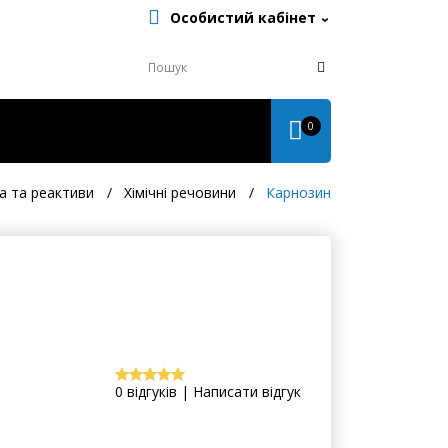
Особистий кабінет
0
а та реактиви
Хімічні речовини
Карнозин
0 відгуків | Написати відгук