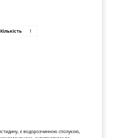
Кількість
гістидину, є водорозчинною сполукою,
нтиоксидантними, антивіковими та
вих біологічних функцій.
и вільні радикали та зменшуючи
оджень, спричинених активними формами
і;
о включають до складу антивікових