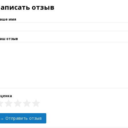
а підтримки
Контакти
ТОВ «ЛОГІКЛАБГРУПА»
ти
Україна, Київ,
айту
вул.Березняківська, 29
+38 (067) 011-17-74