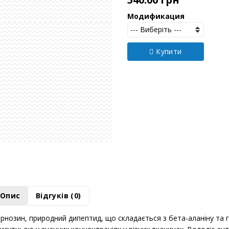
540.00 грн
Модификация
Купити
Опис
Відгуків (0)
рнозин, природний дипептид, що складається з бета-аланіну та 
исутньою у значних концентраціях у різних тканинах. Володіє а
талохелатуючими властивостями, карнозин виконує кілька важли
стосування:
карнозин діє як потужний антиоксидант, ефективно нейтралізуюч
ислювальний стрес. Його здатність захищати клітини від пошк
сню, робить його цінним активом у збереженні клітинної цілісност
використовуючи свої антиоксидантні властивості, карнозин част