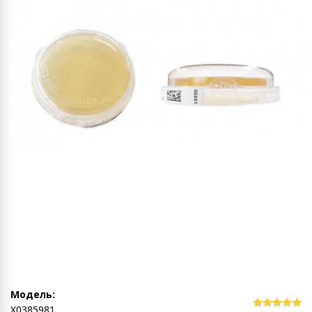
Модель:
Х0385981