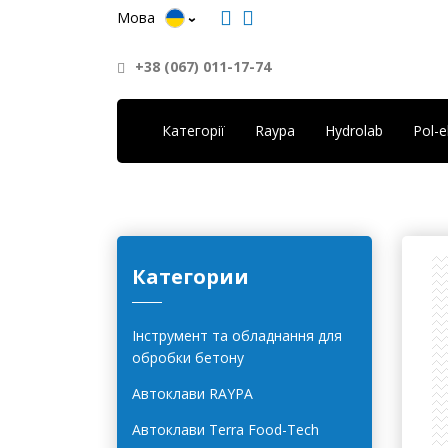
Мова
+38 (067) 011-17-74
Категорії
Raypa
Hydrolab
Pol-
Категории
Інструмент та обладнання для
обробки бетону
Автоклави RAYPA