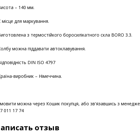
Шліф – 29/32.
Висота – 140 мм.
Є місце для маркування.
Виготовлена з термостійкого боросилікатного скла BORO 3.3.
Колбу можна піддавати автоклавування.
Відповідність DIN ISO 4797
Країна-виробник – Німеччина.
мовити можна через Кошик покупця, або зв'язавшись з менед
7 011 17 74