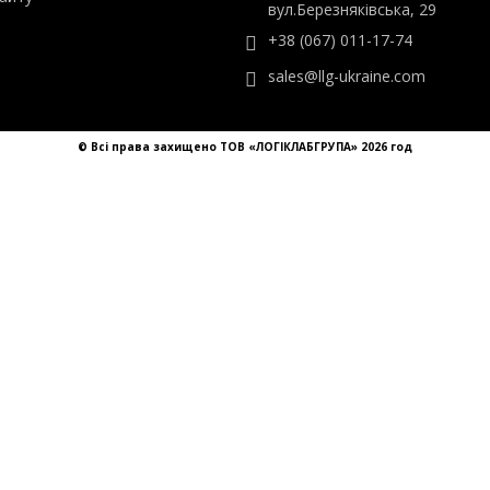
ТОВ «ЛОГІКЛАБГРУПА»
ти
Україна, Київ,
айту
вул.Березняківська, 29
+38 (067) 011-17-74
sales@llg-ukraine.com
© Всі права захищено ТОВ «ЛОГІКЛАБГРУПА» 2026 год