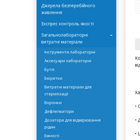
Автоклави Terra Food-Tech
Джерела безперебійного
живлення
Експрес контроль якості
Загальнолабораторні
›
витратні матеріали
Інструменти лабораторні
Ко
Аксесуари лабораторні
ві
Бутлі
Бюретки
Витратні матеріали для
Ха
стерилізації
Воронки
• 
Дефлегматори
• 
Дозатори для відмірювання