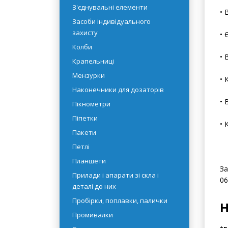
рідин
• 
Емності
З'єднувальні елементи
• 
Засоби індивідуального
захисту
• 
Колби
• 
Крапельниці
Мензурки
• 
Наконечники для дозаторів
• 
Пікнометри
Піпетки
• 
Пакети
Петлі
Планшети
За
Прилади і апарати зі скла і
06
деталі до них
Пробірки, поплавки, палички