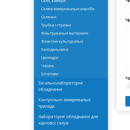
Промивалки
Скло, камери
Скляні вимірювальні вироби
Склянки
Трубки і стрижні
Фільтрувальні матеріали
Флакони культуральні
Холодильники
Циліндри
Чашки
Штативи
Загальнолабораторне
обладнання
Контрольно-вимірювальні
прилади