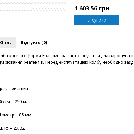
Модель:
Х0064775
1 603.56 грн
Купити
Опис
Відгуків (0)
лба конічної форми Ерленмеєра застосовується для вирощування
дмірювання реагентів. Перед експлуатацією колбу необхідно зазд
рактеристики:
Об'єм – 250 мл.
Діаметр – 85 мм.