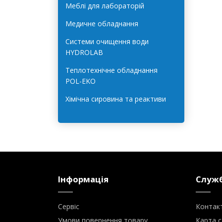
Лабораторне обладнання для
харчової галузі
Меблі для лабораторій
Медичне обладнання
Системи очищення води
HYDROLAB
Теплотехнічне обладнання
POL-EKO
Хімічна сировина та реактиви
Інформація
Служб