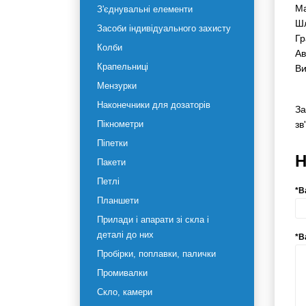
рідин
Те
Емності
Об
Ма
З'єднувальні елементи
Шл
Засоби індивідуального
Гр
захисту
Ав
Колби
Ви
Крапельниці
Мензурки
За
Наконечники для дозаторів
аб
Пікнометри
Піпетки
Пакети
Петлі
Планшети
Прилади і апарати зі скла і
деталі до них
Пробірки, поплавки, палички