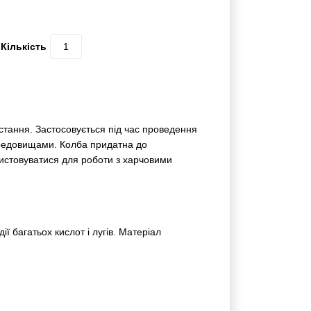
0 відгуків | Написати відгук
Кількість
истання. Застосовується під час
іт із рідкими середовищами. Колба
ка та може використовуватися для роботи з
о дії багатьох кислот і лугів. Матеріал