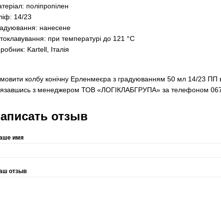
хнічні характеристики:
'єм: 50 мл
теріал: поліпропілен
іф: 14/23
адуювання: нанесене
токлавування: при температурі до 121 °C
робник: Kartell, Італія
мовити колбу конічну Ерленмеєра з градуюванням 50 мл 14/23 ПП
о зв'язавшись з менеджером ТОВ «ЛОГІКЛАБГРУПА» за телефоно