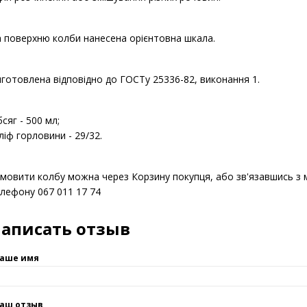
для різних випробувань;
для органічного синтезу;
в хімічних або лабораторних аналізах;
для розчинення або змішування різних речовин.
 поверхню колби нанесена орієнтовна шкала.
готовлена відповідно до ГОСТу 25336-82, виконання 1.
сяг - 500 мл;
іф горловини - 29/32.
мовити колбу можна через Корзину покупця, або зв'язавшись
лефону 067 011 17 74