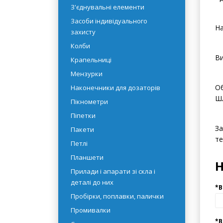
- 
рідин
- 
Емності
- 
З'єднувальні елементи
- 
Засоби індивідуального
захисту
На
Колби
Крапельниці
Ви
Мензурки
Наконечники для дозаторів
Об
Пікнометри
Шл
Піпетки
Пакети
За
Петлі
те
Планшети
Прилади і апарати зі скла і
деталі до них
Пробірки, поплавки, палички