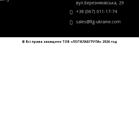
ТОВ «ЛОГІКЛАБГРУПА»
ти
Україна, Київ,
айту
вул.Березняківська, 29
+38 (067) 011-17-74
sales@llg-ukraine.com
© Всі права захищено ТОВ «ЛОГІКЛАБГРУПА» 2026 год