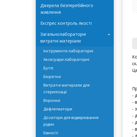
Автоклави Terra Food-Tech
Джерела безперебійного
живлення
Експрес контроль якості
Загальнолабораторні
›
витратні матеріали
Інструменти лабораторні
Аксесуари лабораторні
Ко
Бутлі
ск
Бюретки
Це
Витратні матеріали для
стерилізації
Пр
Воронки
- 
Дефлегматори
- 
- 
Дозатори для відмірювання