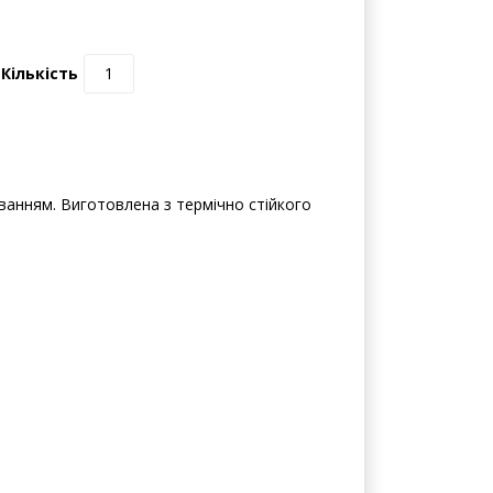
0 відгуків | Написати відгук
Кількість
юванням. Виготовлена з термічно стійкого