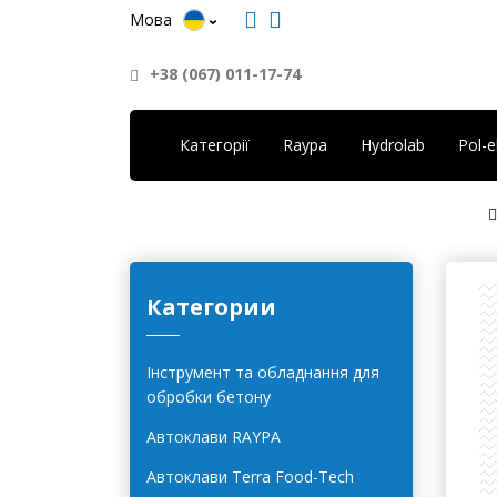
Мова
+38 (067) 011-17-74
Категорії
Raypa
Hydrolab
Pol-
Категории
Інструмент та обладнання для
обробки бетону
Автоклави RAYPA