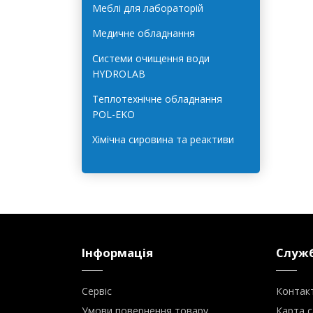
Лабораторне обладнання для
харчової галузі
Меблі для лабораторій
Медичне обладнання
Системи очищення води
HYDROLAB
Теплотехнічне обладнання
POL-EKO
Хімічна сировина та реактиви
Інформація
Служб