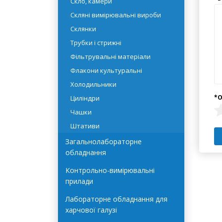
Промивалки
Скло, камери
Скляні вимірювальні вироби
Склянки
Трубки і стрижні
Фільтрувальні матеріали
Флакони культуральні
Холодильники
Циліндри
Чашки
Штативи
Загальнолабораторне
обладнання
Контрольно-вимірювальні
прилади