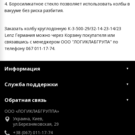
4. Боросиликатное стекло позволяет использовать колбы в
вакууме без риска разбития.
Заказать колбу круглодонную К-3-500-29/32-14-23-14/23
Lenz Германия можно через Корзину покупателя или
связавшись с менеджером ООО "ЛОГИКЛАБГРУПА" по
телефону 067 011-17-74.
Информация
Служба поддержки
Обратная связь
ООО «ЛОГИКЛАБГРУППА»
Украина, Киев,
ул.Березняковская, 29
+38 (067) 011-17-74