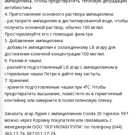
ампициллина, чтобы предотвратить тепловую деградацию
антибиотика.
4. Приготовление основного раствора ампициллина:
- растворите ампициллин в дистиллированной воде, чтобы
получить основной раствор, обычно 100 мг/мл.
Простерилизуйте его с помощью фильтра.
5. Добавление ампициллина:
- добавьте ампициллин к охлажденному LB агару для
достижения конечной концентрации 100 мкг/мл.
6. Разлив в чашки:
- разлейте подготовленный LB агар с ампициллином в
стерильные чашки Петри и дайте ему застыть.
7. Хранение:
- храните подготовленные чашки при 4°C. Чтобы
предотвратить высыхание, поместите их в герметичный
контейнер или заверните в полиэтиленовую пленку.
Заказать агар Лурия с ампициллином Conda 20 тарелок 997
можно через Корзину покупателя или связавшись с
менеджером ООО "ЛОГИКЛАБГРУПА" по телефону (044)
363-17-74, 067 011-17-74.