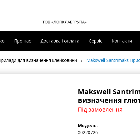
ТОВ «ЛОГІКЛАБГРУПА»
eko
Про нас
Доставка і оплата
Сервіс
Контакти
Прилади для визначення клейковини
Makswell Santrimaks При
Makswell Santri
визначення глют
Під замовлення