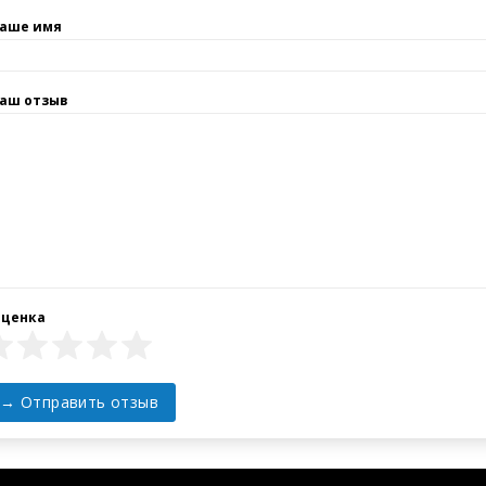
мовити можна через Кошик покупця, або зв'язавшись з менед
4 363 17 74, 067 011 17 74, 050 010 47 74.
а підтримки
Контакти
ТОВ «ЛОГІКЛАБГРУПА»
ти
Україна, Київ,
айту
вул.Березняківська, 29
+38 (067) 011-17-74
sales@llg-ukraine.com
© Всі права захищено ТОВ «ЛОГІКЛАБГРУПА» 2026 год