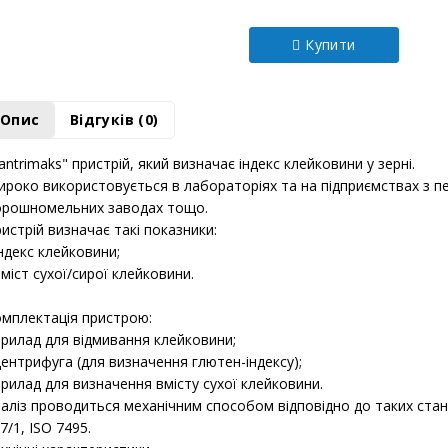
Модель:
Х0220726
Купити
Опис
Відгуків (0)
antrimaks" пристрій, який визначає індекс клейковини у зерні.
роко використовується в лабораторіях та на підприємствах з пе
рошномельних заводах тощо.
истрій визначає такі показники:
індекс клейковини;
вміст сухої/сирої клейковини.
мплектація пристрою:
прилад для відмивання клейковини;