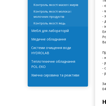
- 
Контроль якості зерна та
- 
комбікормів
Ан
Контроль якості масел і жирів
13
Контроль якості молока і
Те
молочних продуктів
- 
- 
Контроль якості яєць
- 
Меблі для лабораторій
- 
- 
Медичне обладнання
Ел
Системи очищення води
Ро
HYDROLAB
Ва
Теплотехнічне обладнання
Пр
POL-EKO
- 
- 
Хімічна сировина та реактиви
- 
- 