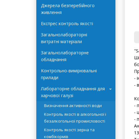
Автоклави Terra Food-Tech
Джерела безперебійного
живлення
Експрес контроль якості
Загальнолабораторні
витратні матеріали
Загальнолабораторне
обладнання
"S
Контрольно-вимірювальні
Ши
прилади
бо
Пр
Лабораторне обладнання для
›
- 
харчової галузі
- 
Визначення активності води
Ко
Контроль якості в алкогольної і
- 
безалкогольної промисловості