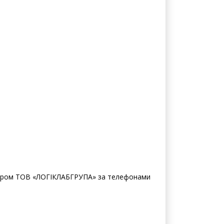
артів - ДСТУ ISO 21415-2, AACC, 38-12, ICC