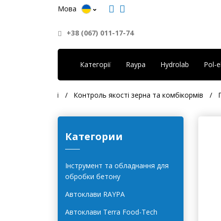
Мова
+38 (067) 011-17-74
Категорії
Raypa
Hydrolab
Pol-
 харчової галузі
Контроль якості зерна та комбікормів
Категории
Інструмент та обладнання для
обробки бетону
Автоклави RAYPA