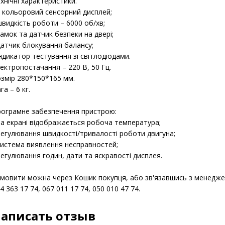
центрифуга (для визначення глютен-індексу);
прилад для визначення вмісту сухої клейковини.
аліз проводиться механічним способом відповідно до таких станд
7/1, ISO 7495.
хнічні характеристики.
є кольоровий сенсорний дисплей;
швидкість роботи – 6000 об/хв;
замок та датчик безпеки на двері;
датчик блокування балансу;
індикатор тестування зі світлодіодами.
ектропостачання – 220 В, 50 Гц.
змір 280*150*165 мм.
га – 6 кг.
ограмне забезпечення пристрою:
на екрані відображається робоча температура;
регулювання швидкості/тривалості роботи двигуна;
система виявлення несправностей;
регулювання годин, дати та яскравості дисплея.