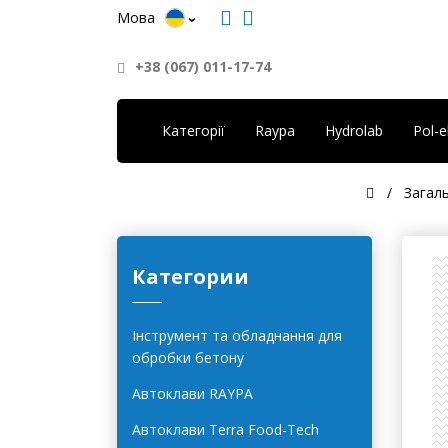
Мова
+38 (067) 011-17-74
Категорії
Raypa
Hydrolab
Pol-
Загал
Категории
Інструмент та обладнання для
обробки бетону
Автоклави RAYPA