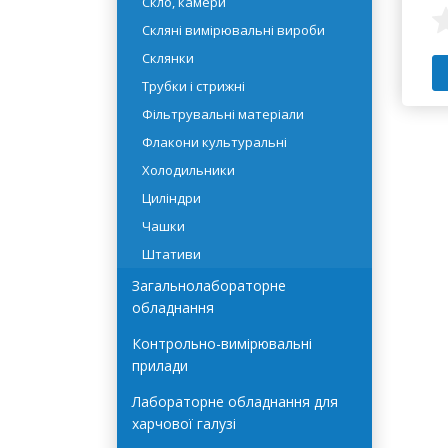
Промивалки
Скло, камери
Скляні вимірювальні вироби
Склянки
Трубки і стрижні
Фільтрувальні матеріали
Флакони культуральні
Холодильники
Циліндри
Чашки
Штативи
Загальнолабораторне
обладнання
Контрольно-вимірювальні
прилади