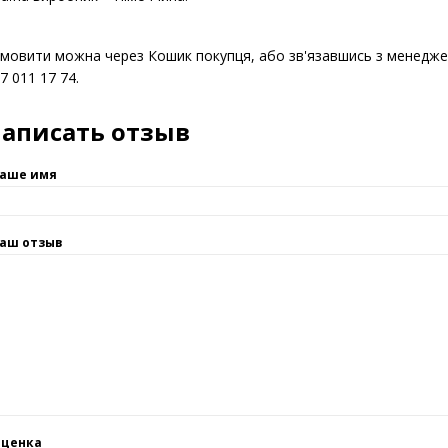
сота – 132 мм.
'єм – 70 мл.
аїна виробник – Німеччина.
мовити можна через Кошик покупця, або зв'язавшись з менед
7 011 17 74.