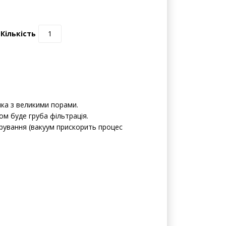
0 відгуків | Написати відгук
Кількість
нка з великими порами.
м буде груба фільтрація.
рування (вакуум прискорить процес