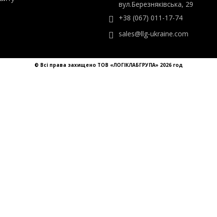
ТОВ «ЛОГІКЛАБГРУПА»
ти
Україна, Київ,
айту
вул.Березняківська, 29
+38 (067) 011-17-74
sales@llg-ukraine.com
© Всі права захищено ТОВ «ЛОГІКЛАБГРУПА» 2026 год