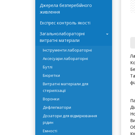
Автоклави Terra Food-Tech
Джерела безперебійного
живлення
Експрес контроль якості
Загальнолабораторні
›
витратні матеріали
Інструменти лабораторні
Ла
Аксесуари лабораторні
Ко
Бутлі
Бе
Бюретки
Та
фі
Витратні матеріали для
стерилізації
Воронки
Па
Ді
Дефлегматори
Но
Дозатори для відмірювання