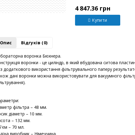
Модель:
Х0112642
4 847.36 грн
Купити
Опис
Відгуків (0)
бораторна воронка Бюхнера.
нструкція воронки - це циліндр, в який вбудована ситова пласти
з додаткового використання фільтрувального паперу результато
кож дані воронки можна використовувати для вакуумного фільт
льтрування).
раметри:
аметр фільтра – 48 мм.
сик діаметр – 10 мм.