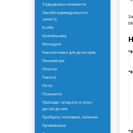
Ви
рідин
Об
Емності
Кр
З'єднувальні елементи
Засоби індивідуального
За
захисту
06
Колби
Крапельниці
Мензурки
Наконечники для дозаторів
Пікнометри
Піпетки
Пакети
Петлі
Планшети
Прилади і апарати зі скла і
деталі до них
Пробірки, поплавки, палички