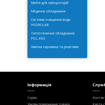
Лабораторне обладнання для
харчової галузі
Меблі для лабораторій
Медичне обладнання
Системи очищення води
HYDROLAB
Теплотехнічне обладнання
POL-EKO
Хімічна сировина та реактиви
Інформація
Служб