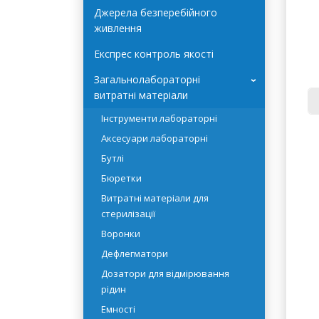
Автоклави Terra Food-Tech
Джерела безперебійного
живлення
Експрес контроль якості
Загальнолабораторні
›
витратні матеріали
Інструменти лабораторні
Во
Аксесуари лабораторні
за
Бутлі
Бюретки
Витратні матеріали для
Ха
стерилізації
Воронки
• 
Дефлегматори
• 
Дозатори для відмірювання