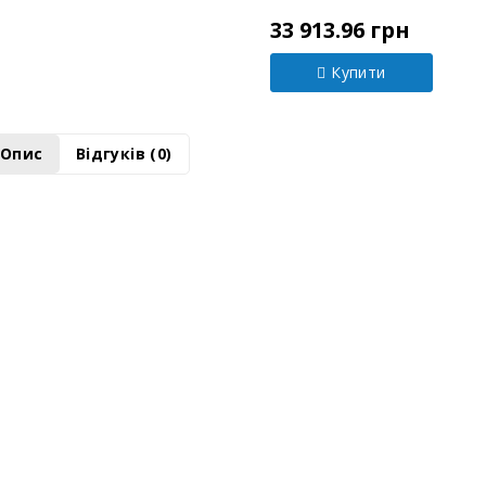
Модель:
Х0398751
33 913.96 грн
Купити
Опис
Відгуків (0)
ронка фільтруюча Шотта d = 120 мм, V = 1000 мл DURAN. Ворон
 допомогою резинових конусів (GUKO).
рактеристики:
Об'єм (мл) - 1000
Діаметр (мм) - 120