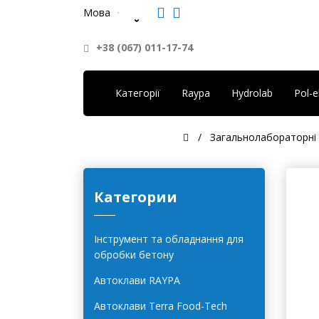
Мова
+38 (067) 011-17-74
Категорії
Raypa
Hydrolab
Pol-
Загальнолабораторні 
Категории
Інструмент та обладнання для
обробки бетону
Автоклави RAYPA