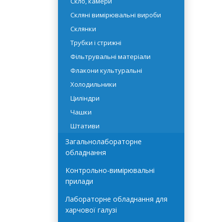
Промивалки
Скло, камери
Скляні вимірювальні вироби
Склянки
Трубки і стрижні
Фільтрувальні матеріали
Флакони культуральні
Холодильники
Циліндри
Чашки
Штативи
Загальнолабораторне
обладнання
Контрольно-вимірювальні
прилади