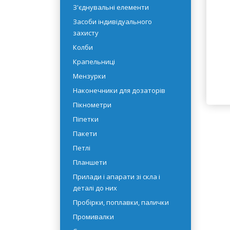
рідин
• 
Емності
З'єднувальні елементи
• 
Засоби індивідуального
захисту
• 
Колби
Крапельниці
Мензурки
За
Наконечники для дозаторів
06
Пікнометри
Піпетки
Пакети
Петлі
Планшети
Прилади і апарати зі скла і
деталі до них
Пробірки, поплавки, палички