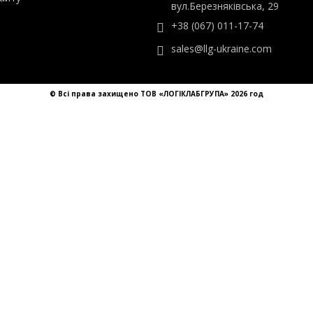
ТОВ «ЛОГІКЛАБГРУПА»
ти
Україна, Київ,
айту
вул.Березняківська, 29
+38 (067) 011-17-74
sales@llg-ukraine.com
© Всі права захищено ТОВ «ЛОГІКЛАБГРУПА» 2026 год