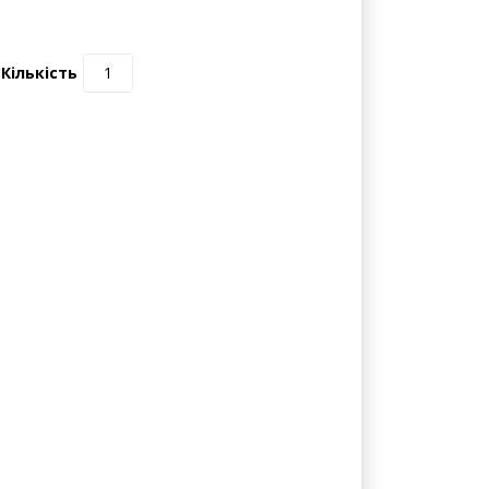
0 відгуків | Написати відгук
Кількість
ки з'єднуються з фільтрувальною колбою