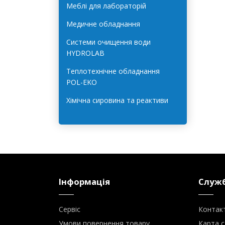
Лабораторне обладнання для
харчової галузі
Меблі для лабораторій
Медичне обладнання
Системи очищення води
HYDROLAB
Теплотехнічне обладнання
POL-EKO
Хімічна сировина та реактиви
Інформація
Служб