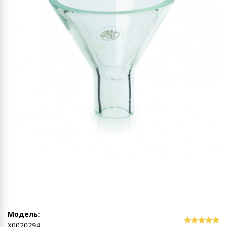
Модель:
Х0020294