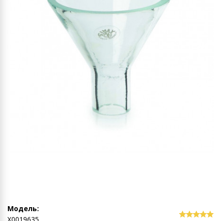
Модель:
Х0019635