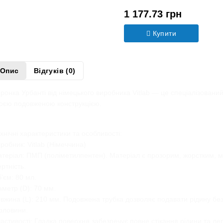
Модель:
Х0129686
1 177.73 грн
Купити
Опис
Відгуків (0)
ронка Урбанті від німецького виробника Vitlab — це спеціалізо
різняється своєю подовженою конструкцією.
хнічні характеристики та особливості:
робник: Vitlab (Німеччина)
теріал: ПМП (поліметилпентен). Матеріал є прозорим, жорстким,
мічну інертність.
'єм: 80 мл.
аметр (D): 70 мм.