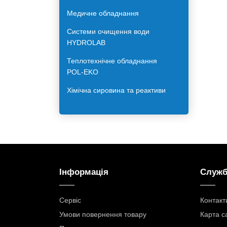
Лабораторне обладнання для
харчової галузі
Меблі для лабораторій
Медичне обладнання
Системи очищення води
HYDROLAB
Теплотехнічне обладнання
POL-EKO
Хімічна сировина та реактиви
Інформація
Служб