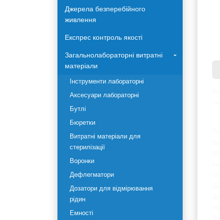
Автоклави Terra Food-Tech
Джерела безперебійного
живлення
Експрес контроль якості
Загальнолабораторні
›
витратні матеріали
Інструменти лабораторні
Во
Аксесуари лабораторні
ви
Бутлі
Бюретки
Те
Витратні матеріали для
Ви
стерилізації
Ма
Воронки
хі
Об
Дефлегматори
Ді
Дозатори для відмірювання