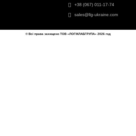
ТОВ «ЛОГІКЛАБГРУПА»
ти
Україна, Київ,
айту
вул.Березняківська, 29
+38 (067) 011-17-74
sales@llg-ukraine.com
© Всі права захищено ТОВ «ЛОГІКЛАБГРУПА» 2026 год