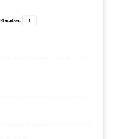
0 відгуків | Написати відгук
Кількість
ваний лабораторний інструмент, що
 має високу термостійкість та чудову