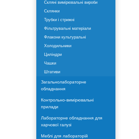
Промивалки
Скло, камери
Скляні вимірювальні вироби
Склянки
Трубки і стрижні
Фільтрувальні матеріали
Флакони культуральні
Холодильники
Циліндри
Чашки
Штативи
Загальнолабораторне
обладнання
Контрольно-вимірювальні
прилади