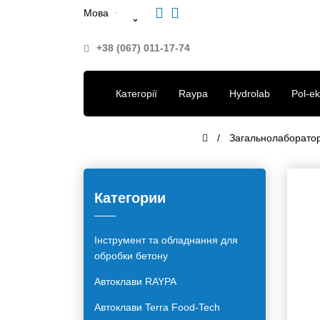
Мова
+38 (067) 011-17-74
Категорії
Raypa
Hydrolab
Pol-
Загальнолабораторні в
Категории
Інструмент та обладнання для
обробки бетону
Автоклави RAYPA