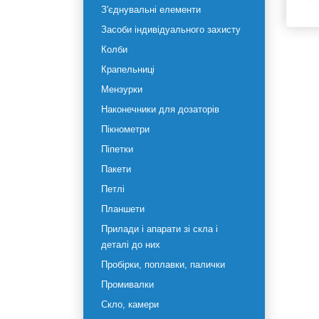
До
рідин
гл
Емності
Вл
З'єднувальні елементи
Засоби індивідуального
захисту
Колби
Крапельниці
Мензурки
Наконечники для дозаторів
Пікнометри
Піпетки
Пакети
Петлі
Планшети
Прилади і апарати зі скла і
деталі до них
Пробірки, поплавки, палички