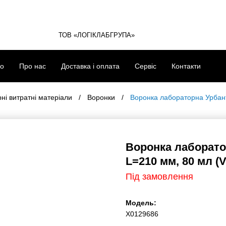
ТОВ «ЛОГІКЛАБГРУПА»
eko
Про нас
Доставка і оплата
Сервіс
Контакти
итратні матеріали
Воронки
Воронка лабораторна Урбанті
Воронка лаборат
мм L=210 мм, 80 м
Під замовлення